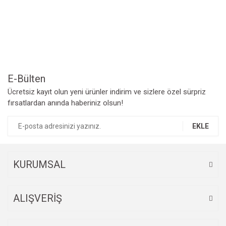
Yorum Yaz
Ürün resmi kalitesiz, bozuk veya görüntülenemiyor.
Ürün açıklamasında eksik bilgiler bulunuyor.
Ürün bilgilerinde hatalar bulunuyor.
Ürün fiyatı diğer sitelerden daha pahalı.
Bu ürüne benzer farklı alternatifler olmalı.
E-Bülten
Ücretsiz kayıt olun yeni ürünler indirim ve sizlere özel sürpriz
fırsatlardan anında haberiniz olsun!
EKLE
Gönder
KURUMSAL
ALIŞVERİŞ