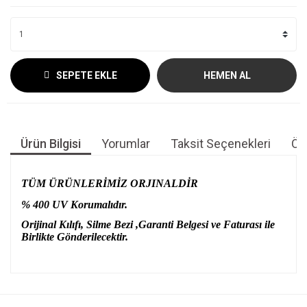
SEPETE EKLE
HEMEN AL
Ürün Bilgisi
Yorumlar
Taksit Seçenekleri
Öne
TÜM ÜRÜNLERİMİZ ORJINALDİR
% 400 UV Korumalıdır.
Orijinal Kılıfı, Silme Bezi ,Garanti Belgesi ve Faturası ile
Birlikte Gönderilecektir.
Bu ürünün fiyat bilgisi, resim, ürün açıklamalarında ve diğer
konularda yetersiz gördüğünüz noktaları öneri formunu
Bu ürüne ilk yorumu siz yapın!
kullanarak tarafımıza iletebilirsiniz.
Görüş ve önerileriniz için teşekkür ederiz.