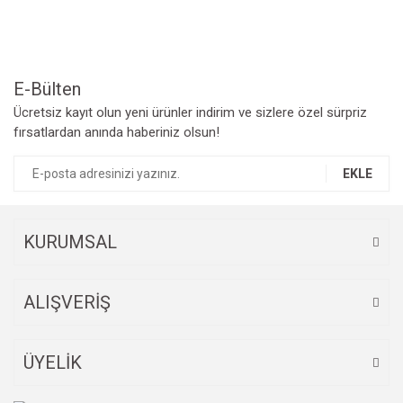
Ürün açıklamasında eksik bilgiler bulunuyor.
Ürün bilgilerinde hatalar bulunuyor.
Ürün fiyatı diğer sitelerden daha pahalı.
Bu ürüne benzer farklı alternatifler olmalı.
E-Bülten
Ücretsiz kayıt olun yeni ürünler indirim ve sizlere özel sürpriz
fırsatlardan anında haberiniz olsun!
EKLE
Gönder
KURUMSAL
ALIŞVERİŞ
ÜYELİK