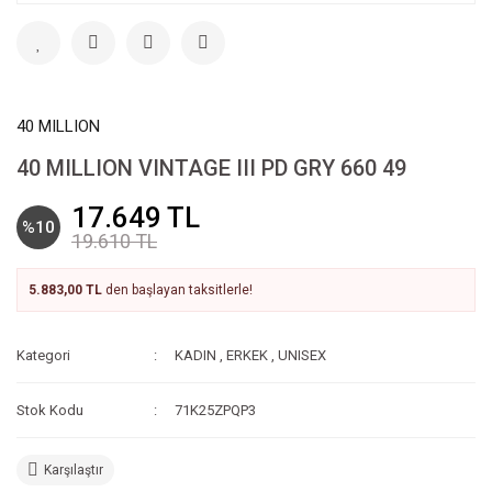
40 MILLION
40 MILLION VINTAGE III PD GRY 660 49
17.649 TL
%10
19.610 TL
5.883,00 TL
den başlayan taksitlerle!
Kategori
KADIN
,
ERKEK
,
UNISEX
Stok Kodu
71K25ZPQP3
Karşılaştır