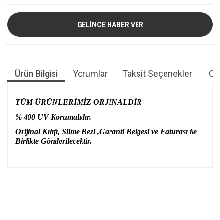
GELİNCE HABER VER
Ürün Bilgisi
Yorumlar
Taksit Seçenekleri
Öne
TÜM ÜRÜNLERİMİZ ORJINALDİR
% 400 UV Korumalıdır.
Orijinal Kılıfı, Silme Bezi ,Garanti Belgesi ve Faturası ile
Birlikte Gönderilecektir.
Bu ürünün fiyat bilgisi, resim, ürün açıklamalarında ve diğer
konularda yetersiz gördüğünüz noktaları öneri formunu
Bu ürüne ilk yorumu siz yapın!
kullanarak tarafımıza iletebilirsiniz.
Görüş ve önerileriniz için teşekkür ederiz.
Yorum Yaz
Ürün resmi kalitesiz, bozuk veya görüntülenemiyor.