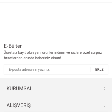
Görüş ve önerileriniz için teşekkür ederiz.
Yorum Yaz
Ürün resmi kalitesiz, bozuk veya görüntülenemiyor.
Ürün açıklamasında eksik bilgiler bulunuyor.
Ürün bilgilerinde hatalar bulunuyor.
Ürün fiyatı diğer sitelerden daha pahalı.
Bu ürüne benzer farklı alternatifler olmalı.
E-Bülten
Ücretsiz kayıt olun yeni ürünler indirim ve sizlere özel sürpriz
fırsatlardan anında haberiniz olsun!
EKLE
Gönder
KURUMSAL
ALIŞVERİŞ