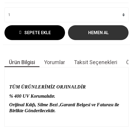
SEPETE EKLE
HEMEN AL
Ürün Bilgisi
Yorumlar
Taksit Seçenekleri
Öne
TÜM ÜRÜNLERİMİZ ORJINALDİR
% 400 UV Korumalıdır.
Orijinal Kılıfı, Silme Bezi ,Garanti Belgesi ve Faturası ile
Birlikte Gönderilecektir.
Bu ürünün fiyat bilgisi, resim, ürün açıklamalarında ve diğer
konularda yetersiz gördüğünüz noktaları öneri formunu
Bu ürüne ilk yorumu siz yapın!
kullanarak tarafımıza iletebilirsiniz.