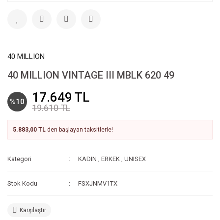
40 MILLION
40 MILLION VINTAGE III MBLK 620 49
17.649 TL
%10
19.610 TL
5.883,00 TL
den başlayan taksitlerle!
Kategori
KADIN
,
ERKEK
,
UNISEX
Stok Kodu
FSXJNMV1TX
Karşılaştır