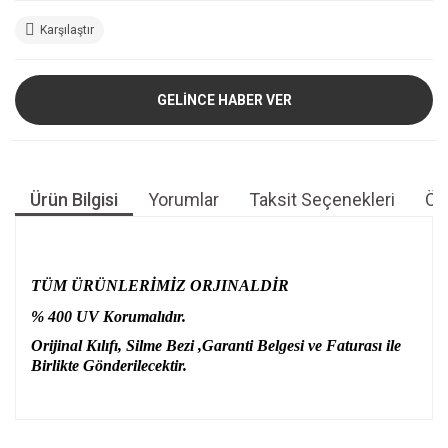
Karşılaştır
GELİNCE HABER VER
Ürün Bilgisi
Yorumlar
Taksit Seçenekleri
Öne
TÜM ÜRÜNLERİMİZ ORJINALDİR
% 400 UV Korumalıdır.
Orijinal Kılıfı, Silme Bezi ,Garanti Belgesi ve Faturası ile
Birlikte Gönderilecektir.
Bu ürünün fiyat bilgisi, resim, ürün açıklamalarında ve diğer
konularda yetersiz gördüğünüz noktaları öneri formunu
Bu ürüne ilk yorumu siz yapın!
kullanarak tarafımıza iletebilirsiniz.