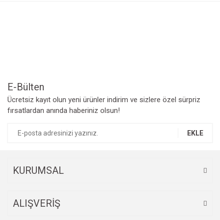
Görüş ve önerileriniz için teşekkür ederiz.
Yorum Yaz
Ürün resmi kalitesiz, bozuk veya görüntülenemiyor.
Ürün açıklamasında eksik bilgiler bulunuyor.
Ürün bilgilerinde hatalar bulunuyor.
Ürün fiyatı diğer sitelerden daha pahalı.
Bu ürüne benzer farklı alternatifler olmalı.
E-Bülten
Ücretsiz kayıt olun yeni ürünler indirim ve sizlere özel sürpriz
fırsatlardan anında haberiniz olsun!
EKLE
Gönder
KURUMSAL
ALIŞVERİŞ