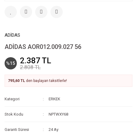
ADİDAS
ADİDAS AOR012.009.027 56
2.387 TL
%15
2.808 TL
795,60 TL
den başlayan taksitlerle!
Kategori
ERKEK
Stok Kodu
NPTWXY68
Garanti Süresi
24 Ay