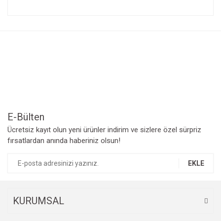
Bu ürünün fiyat bilgisi, resim, ürün açıklamalarında ve diğer
konularda yetersiz gördüğünüz noktaları öneri formunu
Bu ürüne ilk yorumu siz yapın!
kullanarak tarafımıza iletebilirsiniz.
Görüş ve önerileriniz için teşekkür ederiz.
Yorum Yaz
Ürün resmi kalitesiz, bozuk veya görüntülenemiyor.
Ürün açıklamasında eksik bilgiler bulunuyor.
Ürün bilgilerinde hatalar bulunuyor.
Ürün fiyatı diğer sitelerden daha pahalı.
Bu ürüne benzer farklı alternatifler olmalı.
E-Bülten
Ücretsiz kayıt olun yeni ürünler indirim ve sizlere özel sürpriz
fırsatlardan anında haberiniz olsun!
EKLE
Gönder
KURUMSAL