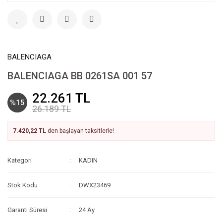
BALENCIAGA
BALENCIAGA BB 0261SA 001 57
22.261 TL
%15
26.189 TL
7.420,22 TL
den başlayan taksitlerle!
Kategori
KADIN
Stok Kodu
DWX23469
Garanti Süresi
24 Ay