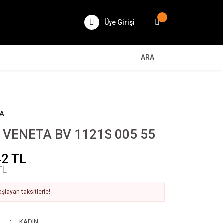
Üye Girişi
ARA
TA
VENETA BV 1121S 005 55
42 TL
TL
şlayan taksitlerle!
KADIN