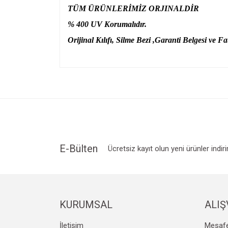
TÜM ÜRÜNLERİMİZ ORJINALDİR
% 400 UV Korumalıdır.
Orijinal Kılıfı, Silme Bezi ,Garanti Belgesi ve Fat
Bu ürünün fiyat bilgisi, resim, ürün açıklamalarında v
Görüş ve önerileriniz için teşekkür ederiz.
Ürün resmi kalitesiz, bozuk veya görüntülenemiyo
Ürün açıklamasında eksik bilgiler bulunuyor.
Ürün bilgilerinde hatalar bulunuyor.
Ürün fiyatı diğer sitelerden daha pahalı.
E-Bülten
Ücretsiz kayıt olun yeni ürünler indir
Bu ürüne benzer farklı alternatifler olmalı.
KURUMSAL
ALIŞ
İletişim
Mesafe