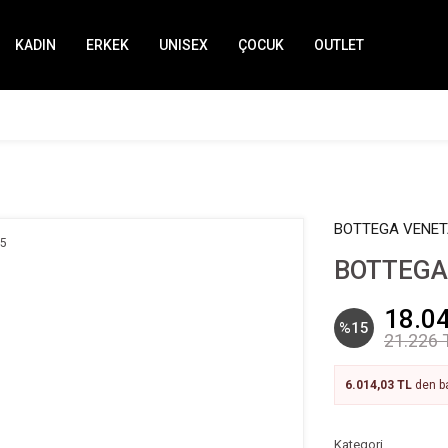
KADIN
ERKEK
UNISEX
ÇOCUK
OUTLET
BOTTEGA VENE
BOTTEGA 
18.0
%15
21.226 
6.014,03 TL
den ba
Kategori