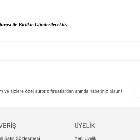
urası ile Birlikte Gönderilecektir.
e diğer konularda yetersiz gördüğünüz noktaları öneri formunu kullanarak tarafım
Bu ürüne ilk yorumu siz yapın!
r.
Yorum Yaz
im ve sizlere özel sürpriz fırsatlardan anında haberiniz olsun!
VERİŞ
ÜYELİK
Gönder
li Satış Sözleşmesi
Yeni Üyelik