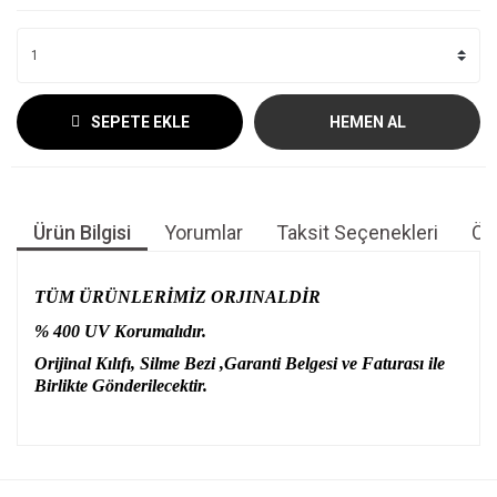
SEPETE EKLE
HEMEN AL
Ürün Bilgisi
Yorumlar
Taksit Seçenekleri
Öne
TÜM ÜRÜNLERİMİZ ORJINALDİR
% 400 UV Korumalıdır.
Orijinal Kılıfı, Silme Bezi ,Garanti Belgesi ve Faturası ile
Birlikte Gönderilecektir.
Bu ürünün fiyat bilgisi, resim, ürün açıklamalarında ve diğer
konularda yetersiz gördüğünüz noktaları öneri formunu
Bu ürüne ilk yorumu siz yapın!
kullanarak tarafımıza iletebilirsiniz.
Görüş ve önerileriniz için teşekkür ederiz.