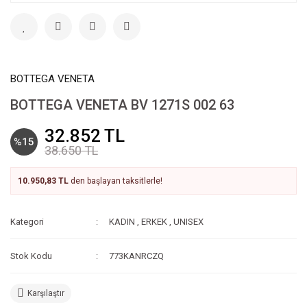
BOTTEGA VENETA
BOTTEGA VENETA BV 1271S 002 63
32.852 TL
%15
38.650 TL
10.950,83 TL
den başlayan taksitlerle!
Kategori
KADIN
,
ERKEK
,
UNISEX
Stok Kodu
773KANRCZQ
Karşılaştır