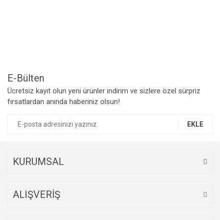
Yorum Yaz
Ürün resmi kalitesiz, bozuk veya görüntülenemiyor.
Ürün açıklamasında eksik bilgiler bulunuyor.
Ürün bilgilerinde hatalar bulunuyor.
Ürün fiyatı diğer sitelerden daha pahalı.
Bu ürüne benzer farklı alternatifler olmalı.
E-Bülten
Ücretsiz kayıt olun yeni ürünler indirim ve sizlere özel sürpriz
fırsatlardan anında haberiniz olsun!
EKLE
Gönder
KURUMSAL
ALIŞVERİŞ