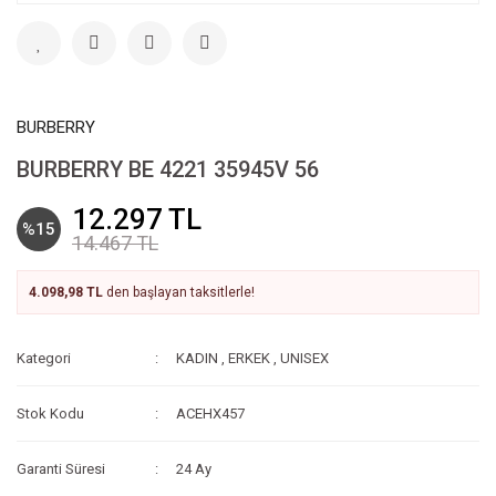
BURBERRY
BURBERRY BE 4221 35945V 56
12.297 TL
%15
14.467 TL
4.098,98 TL
den başlayan taksitlerle!
Kategori
KADIN
,
ERKEK
,
UNISEX
Stok Kodu
ACEHX457
Garanti Süresi
24 Ay