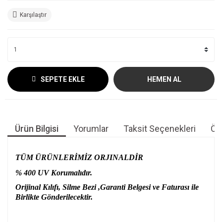
Karşılaştır
SEPETE EKLE
HEMEN AL
Ürün Bilgisi
Yorumlar
Taksit Seçenekleri
Öne
TÜM ÜRÜNLERİMİZ ORJINALDİR
% 400 UV Korumalıdır.
Orijinal Kılıfı, Silme Bezi ,Garanti Belgesi ve Faturası ile
Birlikte Gönderilecektir.
Bu ürünün fiyat bilgisi, resim, ürün açıklamalarında ve diğer