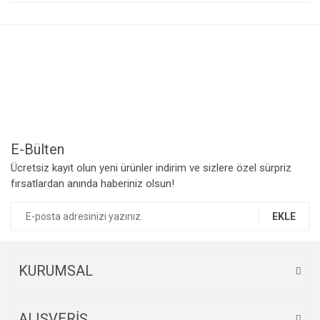
konularda yetersiz gördüğünüz noktaları öneri formunu
Bu ürüne ilk yorumu siz yapın!
kullanarak tarafımıza iletebilirsiniz.
Görüş ve önerileriniz için teşekkür ederiz.
Yorum Yaz
Ürün resmi kalitesiz, bozuk veya görüntülenemiyor.
Ürün açıklamasında eksik bilgiler bulunuyor.
Ürün bilgilerinde hatalar bulunuyor.
Ürün fiyatı diğer sitelerden daha pahalı.
Bu ürüne benzer farklı alternatifler olmalı.
E-Bülten
Ücretsiz kayıt olun yeni ürünler indirim ve sizlere özel sürpriz
fırsatlardan anında haberiniz olsun!
EKLE
Gönder
KURUMSAL
ALIŞVERİŞ