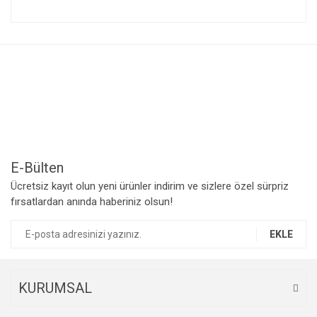
Bu ürünün fiyat bilgisi, resim, ürün açıklamalarında ve diğer
konularda yetersiz gördüğünüz noktaları öneri formunu
Bu ürüne ilk yorumu siz yapın!
kullanarak tarafımıza iletebilirsiniz.
Görüş ve önerileriniz için teşekkür ederiz.
Yorum Yaz
Ürün resmi kalitesiz, bozuk veya görüntülenemiyor.
Ürün açıklamasında eksik bilgiler bulunuyor.
Ürün bilgilerinde hatalar bulunuyor.
Ürün fiyatı diğer sitelerden daha pahalı.
Bu ürüne benzer farklı alternatifler olmalı.
E-Bülten
Ücretsiz kayıt olun yeni ürünler indirim ve sizlere özel sürpriz
fırsatlardan anında haberiniz olsun!
EKLE
Gönder
KURUMSAL