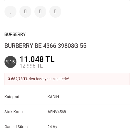
BURBERRY
BURBERRY BE 4366 39808G 55
11.048 TL
%15
12.998 TL
3.682,73 TL
den başlayan taksitlerle!
Kategori
KADIN
Stok Kodu
AENV4568
Garanti Süresi
24 Ay