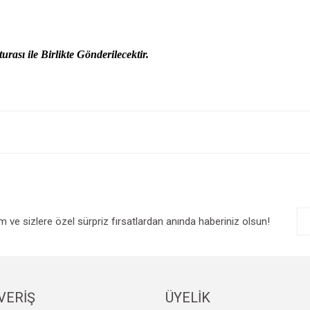
urası ile Birlikte Gönderilecektir.
e diğer konularda yetersiz gördüğünüz noktaları öneri formunu kullanarak tarafım
Bu ürüne ilk yorumu siz yapın!
r.
Yorum Yaz
im ve sizlere özel sürpriz fırsatlardan anında haberiniz olsun!
VERİŞ
ÜYELİK