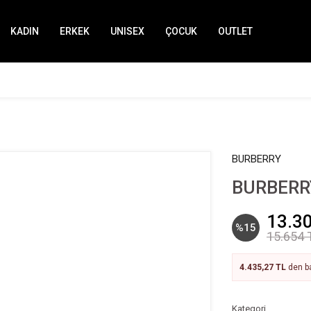
KADIN
ERKEK
UNISEX
ÇOCUK
OUTLET
BURBERRY
BURBERRY
13.3
%15
15.654 
4.435,27 TL
den ba
Kategori