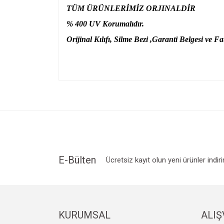
TÜM ÜRÜNLERİMİZ ORJINALDİR
% 400 UV Korumalıdır.
Orijinal Kılıfı, Silme Bezi ,Garanti Belgesi ve Fat
Bu ürünün fiyat bilgisi, resim, ürün açıklamalarında v
Görüş ve önerileriniz için teşekkür ederiz.
Ürün resmi kalitesiz, bozuk veya görüntülenemiyo
Ürün açıklamasında eksik bilgiler bulunuyor.
Ürün bilgilerinde hatalar bulunuyor.
Ürün fiyatı diğer sitelerden daha pahalı.
E-Bülten
Ücretsiz kayıt olun yeni ürünler indir
Bu ürüne benzer farklı alternatifler olmalı.
KURUMSAL
ALIŞ