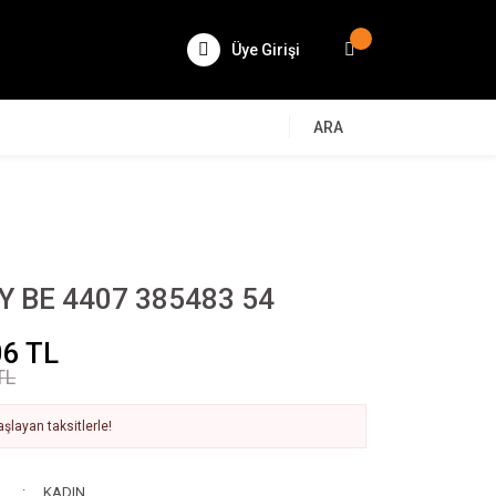
Üye Girişi
ARA
 BE 4407 385483 54
06 TL
TL
şlayan taksitlerle!
KADIN