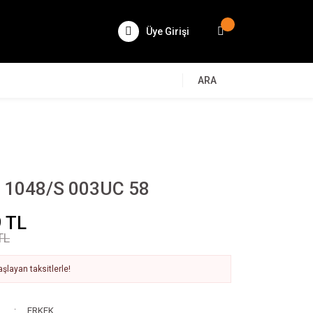
Üye Girişi
ARA
 1048/S 003UC 58
 TL
TL
şlayan taksitlerle!
ERKEK