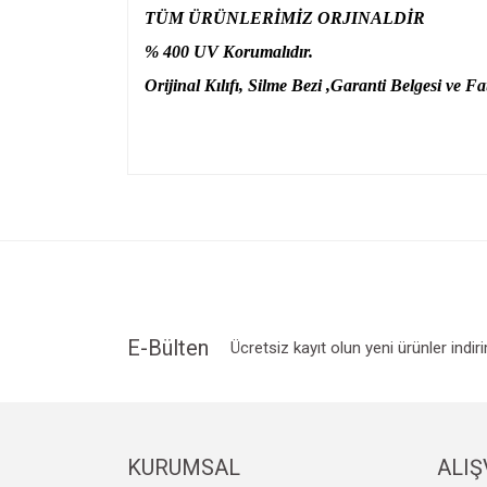
TÜM ÜRÜNLERİMİZ ORJINALDİR
% 400 UV Korumalıdır.
Orijinal Kılıfı, Silme Bezi ,Garanti Belgesi ve Fat
Bu ürünün fiyat bilgisi, resim, ürün açıklamalarında v
Görüş ve önerileriniz için teşekkür ederiz.
Ürün resmi kalitesiz, bozuk veya görüntülenemiyo
Ürün açıklamasında eksik bilgiler bulunuyor.
Ürün bilgilerinde hatalar bulunuyor.
Ürün fiyatı diğer sitelerden daha pahalı.
E-Bülten
Ücretsiz kayıt olun yeni ürünler indir
Bu ürüne benzer farklı alternatifler olmalı.
KURUMSAL
ALIŞ