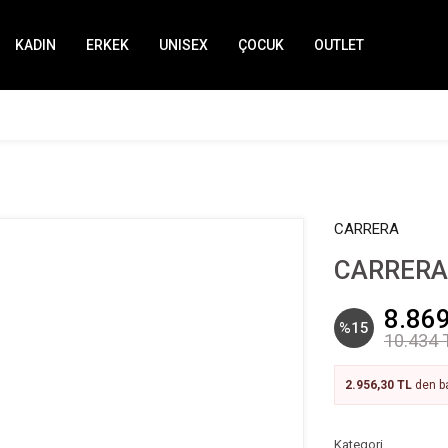
KADIN
ERKEK
UNISEX
ÇOCUK
OUTLET
CARRERA
CARRERA
8.869
%15
10.434 
2.956,30 TL
den ba
Kategori