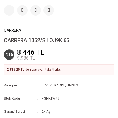
CARRERA
CARRERA 1052/S LOJ9K 65
8.446 TL
%15
9.936 TL
2.815,20 TL
den başlayan taksitlerle!
Kategori
ERKEK
,
KADIN
,
UNISEX
Stok Kodu
FGHKTW49
Garanti Süresi
24 Ay