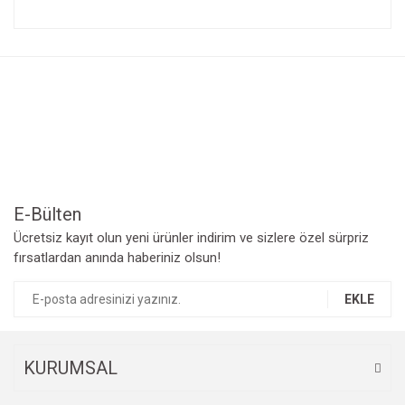
Bu ürünün fiyat bilgisi, resim, ürün açıklamalarında ve diğer
konularda yetersiz gördüğünüz noktaları öneri formunu
Bu ürüne ilk yorumu siz yapın!
kullanarak tarafımıza iletebilirsiniz.
Görüş ve önerileriniz için teşekkür ederiz.
Yorum Yaz
Ürün resmi kalitesiz, bozuk veya görüntülenemiyor.
Ürün açıklamasında eksik bilgiler bulunuyor.
Ürün bilgilerinde hatalar bulunuyor.
Ürün fiyatı diğer sitelerden daha pahalı.
Bu ürüne benzer farklı alternatifler olmalı.
E-Bülten
Ücretsiz kayıt olun yeni ürünler indirim ve sizlere özel sürpriz
fırsatlardan anında haberiniz olsun!
EKLE
Gönder
KURUMSAL