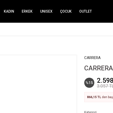
KADIN
ERKEK
UNISEX
ÇOCUK
OUTLET
CARRERA
CARRERA 
2.598
%15
3.057 T
866,15 TL
den başl
Kategori