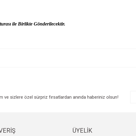
urası ile Birlikte Gönderilecektir.
e diğer konularda yetersiz gördüğünüz noktaları öneri formunu kullanarak tarafım
Bu ürüne ilk yorumu siz yapın!
r.
Yorum Yaz
im ve sizlere özel sürpriz fırsatlardan anında haberiniz olsun!
VERİŞ
ÜYELİK