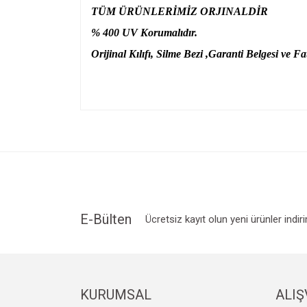
TÜM ÜRÜNLERİMİZ ORJINALDİR
% 400 UV Korumalıdır.
Orijinal Kılıfı, Silme Bezi ,Garanti Belgesi ve Fat
Bu ürünün fiyat bilgisi, resim, ürün açıklamalarında v
Görüş ve önerileriniz için teşekkür ederiz.
Ürün resmi kalitesiz, bozuk veya görüntülenemiyo
Ürün açıklamasında eksik bilgiler bulunuyor.
Ürün bilgilerinde hatalar bulunuyor.
Ürün fiyatı diğer sitelerden daha pahalı.
E-Bülten
Ücretsiz kayıt olun yeni ürünler indir
Bu ürüne benzer farklı alternatifler olmalı.
KURUMSAL
ALIŞ