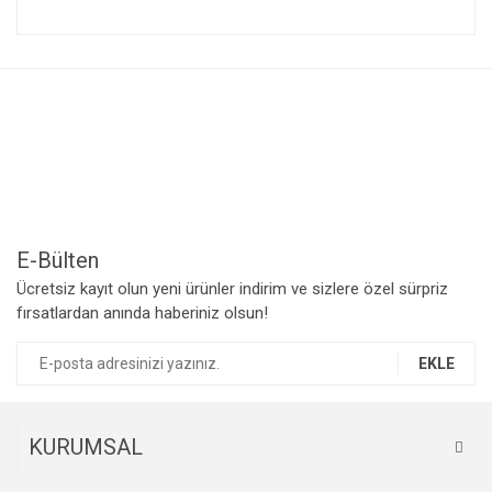
Bu ürünün fiyat bilgisi, resim, ürün açıklamalarında ve diğer
konularda yetersiz gördüğünüz noktaları öneri formunu
Bu ürüne ilk yorumu siz yapın!
kullanarak tarafımıza iletebilirsiniz.
Görüş ve önerileriniz için teşekkür ederiz.
Yorum Yaz
Ürün resmi kalitesiz, bozuk veya görüntülenemiyor.
Ürün açıklamasında eksik bilgiler bulunuyor.
Ürün bilgilerinde hatalar bulunuyor.
Ürün fiyatı diğer sitelerden daha pahalı.
Bu ürüne benzer farklı alternatifler olmalı.
E-Bülten
Ücretsiz kayıt olun yeni ürünler indirim ve sizlere özel sürpriz
fırsatlardan anında haberiniz olsun!
EKLE
Gönder
KURUMSAL