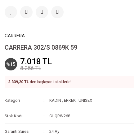
CARRERA
CARRERA 302/S 0869K 59
7.018 TL
%15
8.256 TL
2.339,20 TL
den başlayan taksitlerle!
Kategori
KADIN
,
ERKEK
,
UNISEX
Stok Kodu
CHQRW268
Garanti Süresi
24 Ay