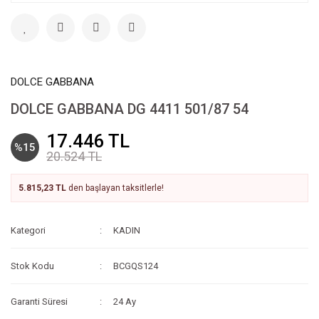
DOLCE GABBANA
DOLCE GABBANA DG 4411 501/87 54
17.446 TL
%15
20.524 TL
5.815,23 TL
den başlayan taksitlerle!
Kategori
KADIN
Stok Kodu
BCGQS124
Garanti Süresi
24 Ay