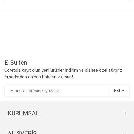
konularda yetersiz gördüğünüz noktaları öneri formunu
Bu ürüne ilk yorumu siz yapın!
kullanarak tarafımıza iletebilirsiniz.
Görüş ve önerileriniz için teşekkür ederiz.
Yorum Yaz
Ürün resmi kalitesiz, bozuk veya görüntülenemiyor.
Ürün açıklamasında eksik bilgiler bulunuyor.
Ürün bilgilerinde hatalar bulunuyor.
Ürün fiyatı diğer sitelerden daha pahalı.
Bu ürüne benzer farklı alternatifler olmalı.
E-Bülten
Ücretsiz kayıt olun yeni ürünler indirim ve sizlere özel sürpriz
fırsatlardan anında haberiniz olsun!
EKLE
Gönder
KURUMSAL
ALIŞVERİŞ