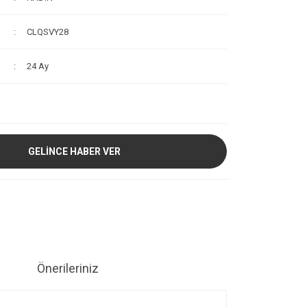
CLQSVY28
24 Ay
GELİNCE HABER VER
Önerileriniz