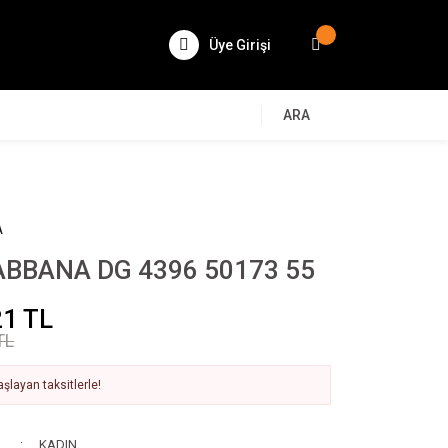
Üye Girişi
ARA
A
ABBANA DG 4396 50173 55
21 TL
TL
şlayan taksitlerle!
KADIN