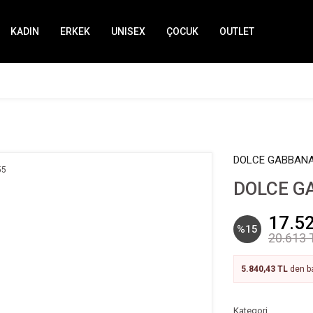
KADIN
ERKEK
UNISEX
ÇOCUK
OUTLET
DOLCE GABBAN
DOLCE G
17.5
%15
20.613 
5.840,43 TL
den ba
Kategori