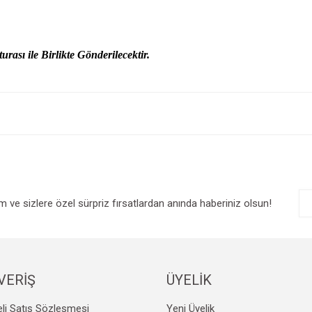
urası ile Birlikte Gönderilecektir.
e diğer konularda yetersiz gördüğünüz noktaları öneri formunu kullanarak tarafım
Bu ürüne ilk yorumu siz yapın!
r.
Yorum Yaz
im ve sizlere özel sürpriz fırsatlardan anında haberiniz olsun!
VERİŞ
ÜYELİK
Gönder
li Satış Sözleşmesi
Yeni Üyelik