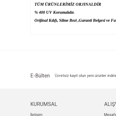
TÜM ÜRÜNLERİMİZ ORJINALDİR
% 400 UV Korumalıdır.
Orijinal Kılıfı, Silme Bezi ,Garanti Belgesi ve Fat
Bu ürünün fiyat bilgisi, resim, ürün açıklamalarında v
Görüş ve önerileriniz için teşekkür ederiz.
Ürün resmi kalitesiz, bozuk veya görüntülenemiyo
Ürün açıklamasında eksik bilgiler bulunuyor.
Ürün bilgilerinde hatalar bulunuyor.
Ürün fiyatı diğer sitelerden daha pahalı.
E-Bülten
Ücretsiz kayıt olun yeni ürünler indir
Bu ürüne benzer farklı alternatifler olmalı.
KURUMSAL
ALIŞ
İletişim
Mesafe