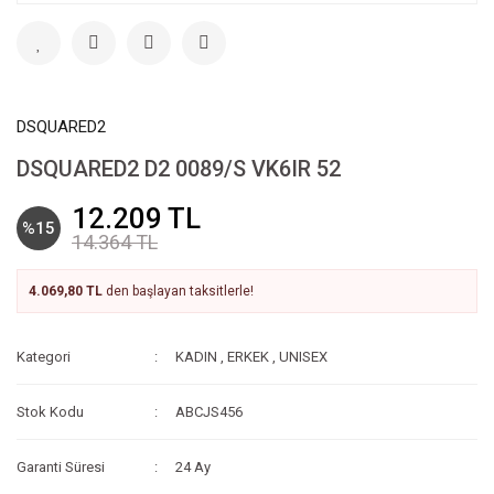
DSQUARED2
DSQUARED2 D2 0089/S VK6IR 52
12.209 TL
%15
14.364 TL
4.069,80 TL
den başlayan taksitlerle!
Kategori
KADIN
,
ERKEK
,
UNISEX
Stok Kodu
ABCJS456
Garanti Süresi
24 Ay