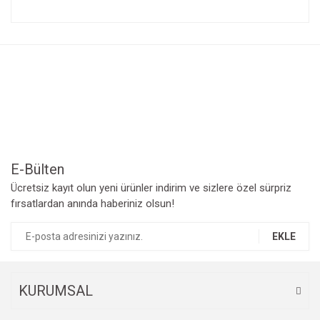
Bu ürünün fiyat bilgisi, resim, ürün açıklamalarında ve diğer
konularda yetersiz gördüğünüz noktaları öneri formunu
Bu ürüne ilk yorumu siz yapın!
kullanarak tarafımıza iletebilirsiniz.
Görüş ve önerileriniz için teşekkür ederiz.
Yorum Yaz
Ürün resmi kalitesiz, bozuk veya görüntülenemiyor.
Ürün açıklamasında eksik bilgiler bulunuyor.
Ürün bilgilerinde hatalar bulunuyor.
Ürün fiyatı diğer sitelerden daha pahalı.
Bu ürüne benzer farklı alternatifler olmalı.
E-Bülten
Ücretsiz kayıt olun yeni ürünler indirim ve sizlere özel sürpriz
fırsatlardan anında haberiniz olsun!
EKLE
Gönder
KURUMSAL