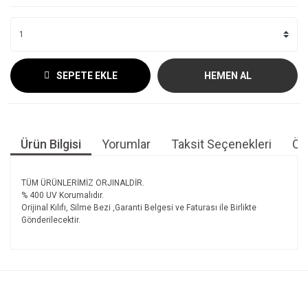
SEPETE EKLE
HEMEN AL
Ürün Bilgisi
Yorumlar
Taksit Seçenekleri
Öne
TÜM ÜRÜNLERİMİZ ORJINALDİR.
% 400 UV Korumalıdır.
Orijinal Kılıfı, Silme Bezi ,Garanti Belgesi ve Faturası ile Birlikte
Gönderilecektir.
Bu ürünün fiyat bilgisi, resim, ürün açıklamalarında ve diğer
konularda yetersiz gördüğünüz noktaları öneri formunu
Bu ürüne ilk yorumu siz yapın!
kullanarak tarafımıza iletebilirsiniz.
Görüş ve önerileriniz için teşekkür ederiz.
Yorum Yaz