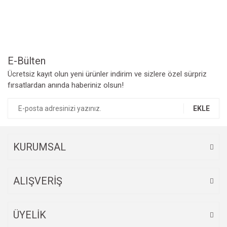
Ürün resmi kalitesiz, bozuk veya görüntülenemiyor.
Ürün açıklamasında eksik bilgiler bulunuyor.
Ürün bilgilerinde hatalar bulunuyor.
Ürün fiyatı diğer sitelerden daha pahalı.
Bu ürüne benzer farklı alternatifler olmalı.
E-Bülten
Ücretsiz kayıt olun yeni ürünler indirim ve sizlere özel sürpriz
fırsatlardan anında haberiniz olsun!
EKLE
Gönder
KURUMSAL
ALIŞVERİŞ
ÜYELİK