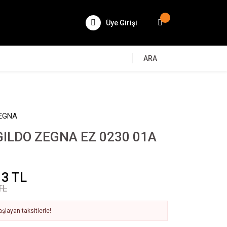
Üye Girişi
ARA
EGNA
ILDO ZEGNA EZ 0230 01A
13 TL
TL
şlayan taksitlerle!