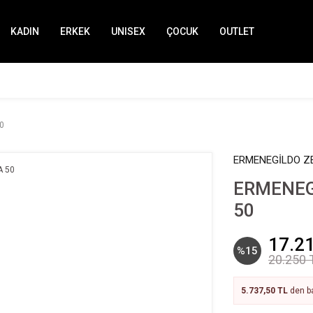
KADIN
ERKEK
UNISEX
ÇOCUK
OUTLET
0
ERMENEGİLDO Z
ERMENEG
50
17.2
%15
20.250 
5.737,50 TL
den ba