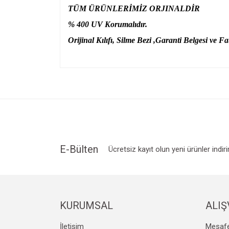
TÜM ÜRÜNLERİMİZ ORJINALDİR
% 400 UV Korumalıdır.
Orijinal Kılıfı, Silme Bezi ,Garanti Belgesi ve Fat
Bu ürünün fiyat bilgisi, resim, ürün açıklamalarında v
Görüş ve önerileriniz için teşekkür ederiz.
Ürün resmi kalitesiz, bozuk veya görüntülenemiyo
Ürün açıklamasında eksik bilgiler bulunuyor.
Ürün bilgilerinde hatalar bulunuyor.
Ürün fiyatı diğer sitelerden daha pahalı.
E-Bülten
Ücretsiz kayıt olun yeni ürünler indir
Bu ürüne benzer farklı alternatifler olmalı.
KURUMSAL
ALIŞ
İletişim
Mesafe