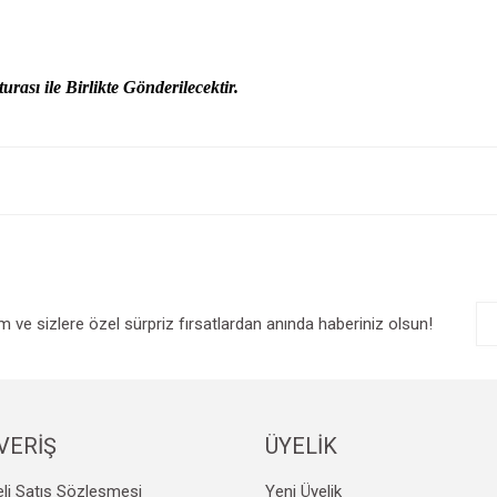
urası ile Birlikte Gönderilecektir.
e diğer konularda yetersiz gördüğünüz noktaları öneri formunu kullanarak tarafım
Bu ürüne ilk yorumu siz yapın!
r.
Yorum Yaz
im ve sizlere özel sürpriz fırsatlardan anında haberiniz olsun!
VERİŞ
ÜYELİK
Gönder
li Satış Sözleşmesi
Yeni Üyelik