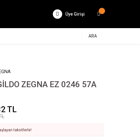
Üye Girişi
ARA
EGNA
İLDO ZEGNA EZ 0246 57A
82 TL
TL
şlayan taksitlerle!