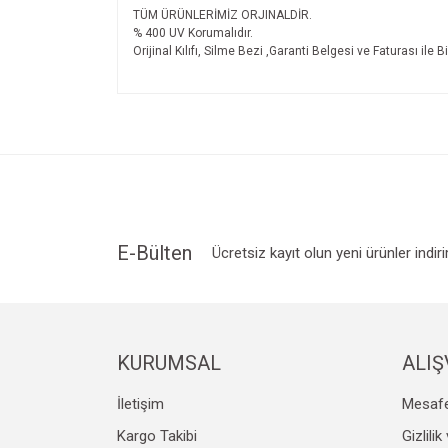
TÜM ÜRÜNLERİMİZ ORJINALDİR.
% 400 UV Korumalıdır.
Orijinal Kılıfı, Silme Bezi ,Garanti Belgesi ve Faturası ile B
Bu ürünün fiyat bilgisi, resim, ürün açıklamalarında v
Görüş ve önerileriniz için teşekkür ederiz.
Ürün resmi kalitesiz, bozuk veya görüntülenemiyo
Ürün açıklamasında eksik bilgiler bulunuyor.
Ürün bilgilerinde hatalar bulunuyor.
Ürün fiyatı diğer sitelerden daha pahalı.
E-Bülten
Ücretsiz kayıt olun yeni ürünler indir
Bu ürüne benzer farklı alternatifler olmalı.
KURUMSAL
ALIŞ
İletişim
Mesafe
Kargo Takibi
Gizlili