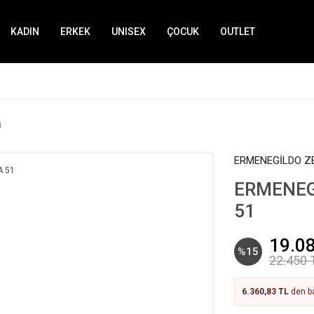
KADIN
ERKEK
UNISEX
ÇOCUK
OUTLET
1
ERMENEGİLDO Z
ERMENEG
51
19.0
%15
22.450 
6.360,83 TL
den ba