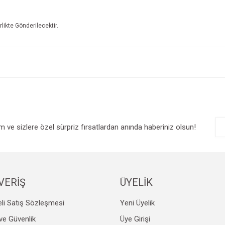
irlikte Gönderilecektir.
e diğer konularda yetersiz gördüğünüz noktaları öneri formunu kullanarak tarafım
Bu ürüne ilk yorumu siz yapın!
r.
Yorum Yaz
im ve sizlere özel sürpriz fırsatlardan anında haberiniz olsun!
VERİŞ
ÜYELİK
Gönder
li Satış Sözleşmesi
Yeni Üyelik
k ve Güvenlik
Üye Girişi