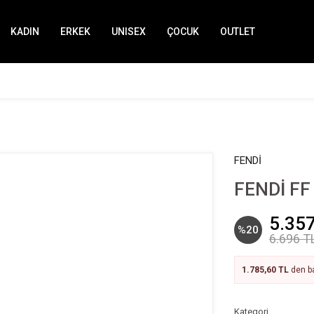
KADIN
ERKEK
UNISEX
ÇOCUK
OUTLET
FENDİ
FENDİ FF
5.357
%20
6.696 T
1.785,60 TL
den ba
Kategori