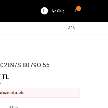
Üye Girişi
ARA
 0289/S 8079O 55
 TL
L
şlayan taksitlerle!
KADIN