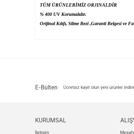
TÜM ÜRÜNLERİMİZ ORJINALDİR
% 400 UV Korumalıdır.
Orijinal Kılıfı, Silme Bezi ,Garanti Belgesi ve Fat
Bu ürünün fiyat bilgisi, resim, ürün açıklamalarında v
Görüş ve önerileriniz için teşekkür ederiz.
Ürün resmi kalitesiz, bozuk veya görüntülenemiyo
Ürün açıklamasında eksik bilgiler bulunuyor.
Ürün bilgilerinde hatalar bulunuyor.
Ürün fiyatı diğer sitelerden daha pahalı.
E-Bülten
Ücretsiz kayıt olun yeni ürünler indir
Bu ürüne benzer farklı alternatifler olmalı.
KURUMSAL
ALIŞ
İletişim
Mesafe