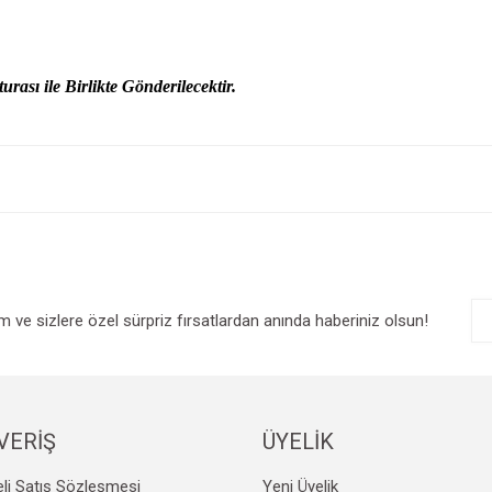
urası ile Birlikte Gönderilecektir.
e diğer konularda yetersiz gördüğünüz noktaları öneri formunu kullanarak tarafım
Bu ürüne ilk yorumu siz yapın!
r.
Yorum Yaz
im ve sizlere özel sürpriz fırsatlardan anında haberiniz olsun!
VERİŞ
ÜYELİK
Gönder
li Satış Sözleşmesi
Yeni Üyelik