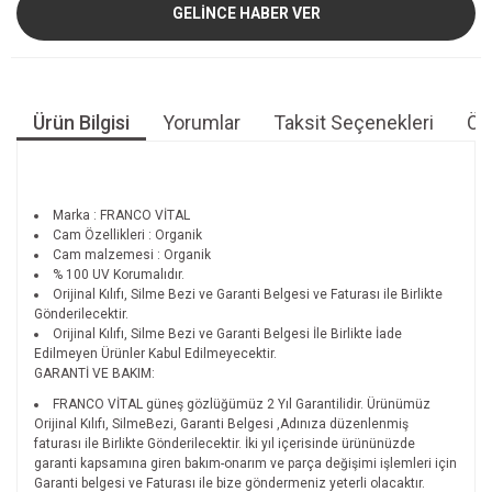
GELİNCE HABER VER
Ürün Bilgisi
Yorumlar
Taksit Seçenekleri
Öne
Marka : FRANCO VİTAL
Cam Özellikleri : Organik
Cam malzemesi : Organik
% 100 UV Korumalıdır.
Orijinal Kılıfı, Silme Bezi ve Garanti Belgesi ve Faturası ile Birlikte
Gönderilecektir.
Orijinal Kılıfı, Silme Bezi ve Garanti Belgesi İle Birlikte İade
Edilmeyen Ürünler Kabul Edilmeyecektir.
GARANTİ VE BAKIM:
FRANCO VİTAL güneş gözlüğümüz 2 Yıl Garantilidir. Ürünümüz
Orijinal Kılıfı, SilmeBezi, Garanti Belgesi ,Adınıza düzenlenmiş
faturası ile Birlikte Gönderilecektir. İki yıl içerisinde ürününüzde
garanti kapsamına giren bakım-onarım ve parça değişimi işlemleri için
Garanti belgesi ve Faturası ile bize göndermeniz yeterli olacaktır.