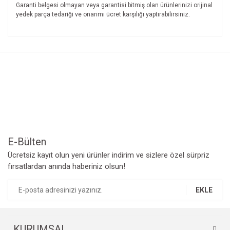
Garanti belgesi olmayan veya garantisi bitmiş olan ürünlerinizi orijinal
yedek parça tedariği ve onarımı ücret karşılığı yaptırabilirsiniz.
Bu ürünün fiyat bilgisi, resim, ürün açıklamalarında ve diğer
konularda yetersiz gördüğünüz noktaları öneri formunu
Bu ürüne ilk yorumu siz yapın!
kullanarak tarafımıza iletebilirsiniz.
Görüş ve önerileriniz için teşekkür ederiz.
Yorum Yaz
Ürün resmi kalitesiz, bozuk veya görüntülenemiyor.
Ürün açıklamasında eksik bilgiler bulunuyor.
Ürün bilgilerinde hatalar bulunuyor.
Ürün fiyatı diğer sitelerden daha pahalı.
Bu ürüne benzer farklı alternatifler olmalı.
E-Bülten
Ücretsiz kayıt olun yeni ürünler indirim ve sizlere özel sürpriz
fırsatlardan anında haberiniz olsun!
EKLE
Gönder
KURUMSAL