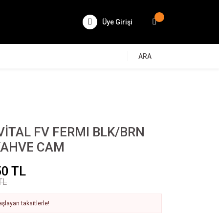
Üye Girişi
ARA
İTAL FV FERMI BLK/BRN
 KAHVE CAM
50 TL
TL
şlayan taksitlerle!