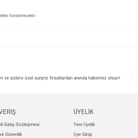
irlikte Gönderilecektir.
e diğer konularda yetersiz gördüğünüz noktaları öneri formunu kullanarak tarafım
Bu ürüne ilk yorumu siz yapın!
r.
Yorum Yaz
im ve sizlere özel sürpriz fırsatlardan anında haberiniz olsun!
VERİŞ
ÜYELİK
Gönder
li Satış Sözleşmesi
Yeni Üyelik
k ve Güvenlik
Üye Girişi