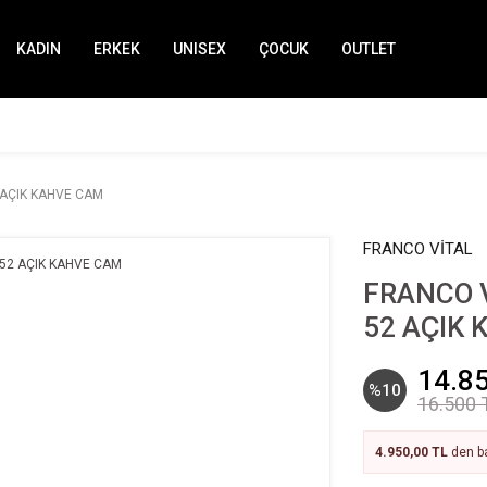
KADIN
ERKEK
UNISEX
ÇOCUK
OUTLET
 AÇIK KAHVE CAM
FRANCO VİTAL
FRANCO V
52 AÇIK
14.8
%10
16.500 
4.950,00 TL
den ba