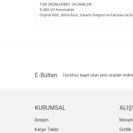
TÜM ÜRÜNLERİMİZ ORJINALDİR.
% 400 UV Korumalıdır.
Orijinal Kılıfı, Silme Bezi ,Garanti Belgesi ve Faturası ile B
Bu ürünün fiyat bilgisi, resim, ürün açıklamalarında v
Görüş ve önerileriniz için teşekkür ederiz.
Ürün resmi kalitesiz, bozuk veya görüntülenemiyo
Ürün açıklamasında eksik bilgiler bulunuyor.
Ürün bilgilerinde hatalar bulunuyor.
Ürün fiyatı diğer sitelerden daha pahalı.
E-Bülten
Ücretsiz kayıt olun yeni ürünler indir
Bu ürüne benzer farklı alternatifler olmalı.
KURUMSAL
ALIŞ
İletişim
Mesafe
Kargo Takibi
Gizlili