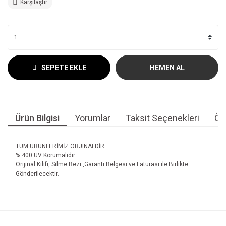
Karşılaştır
SEPETE EKLE
HEMEN AL
Ürün Bilgisi
Yorumlar
Taksit Seçenekleri
Öne
TÜM ÜRÜNLERİMİZ ORJINALDİR.
% 400 UV Korumalıdır.
Orijinal Kılıfı, Silme Bezi ,Garanti Belgesi ve Faturası ile Birlikte
Gönderilecektir.
Bu ürünün fiyat bilgisi, resim, ürün açıklamalarında ve diğer
konularda yetersiz gördüğünüz noktaları öneri formunu
Bu ürüne ilk yorumu siz yapın!
kullanarak tarafımıza iletebilirsiniz.
Görüş ve önerileriniz için teşekkür ederiz.