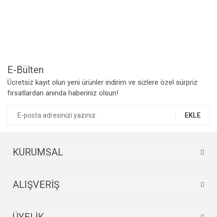
Yorum Yaz
Ürün resmi kalitesiz, bozuk veya görüntülenemiyor.
Ürün açıklamasında eksik bilgiler bulunuyor.
Ürün bilgilerinde hatalar bulunuyor.
Ürün fiyatı diğer sitelerden daha pahalı.
Bu ürüne benzer farklı alternatifler olmalı.
E-Bülten
Ücretsiz kayıt olun yeni ürünler indirim ve sizlere özel sürpriz
fırsatlardan anında haberiniz olsun!
EKLE
Gönder
KURUMSAL
ALIŞVERİŞ