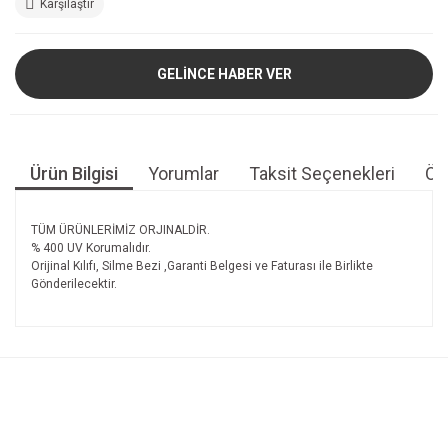
Karşılaştır
GELİNCE HABER VER
Ürün Bilgisi
Yorumlar
Taksit Seçenekleri
Öne
TÜM ÜRÜNLERİMİZ ORJINALDİR.
% 400 UV Korumalıdır.
Orijinal Kılıfı, Silme Bezi ,Garanti Belgesi ve Faturası ile Birlikte
Gönderilecektir.
Bu ürünün fiyat bilgisi, resim, ürün açıklamalarında ve diğer
konularda yetersiz gördüğünüz noktaları öneri formunu
Bu ürüne ilk yorumu siz yapın!
kullanarak tarafımıza iletebilirsiniz.
Görüş ve önerileriniz için teşekkür ederiz.
Yorum Yaz
Ürün resmi kalitesiz, bozuk veya görüntülenemiyor.
Ürün açıklamasında eksik bilgiler bulunuyor.