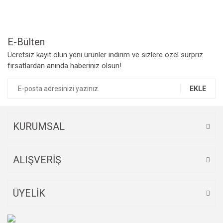
Ürün bilgilerinde hatalar bulunuyor.
Ürün fiyatı diğer sitelerden daha pahalı.
Bu ürüne benzer farklı alternatifler olmalı.
E-Bülten
Ücretsiz kayıt olun yeni ürünler indirim ve sizlere özel sürpriz
fırsatlardan anında haberiniz olsun!
EKLE
Gönder
KURUMSAL
ALIŞVERİŞ
ÜYELİK