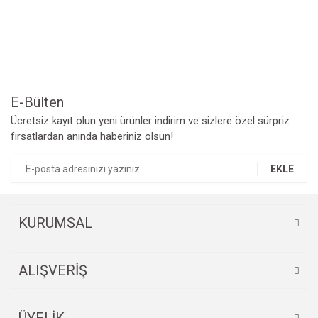
Yorum Yaz
Ürün resmi kalitesiz, bozuk veya görüntülenemiyor.
Ürün açıklamasında eksik bilgiler bulunuyor.
Ürün bilgilerinde hatalar bulunuyor.
Ürün fiyatı diğer sitelerden daha pahalı.
Bu ürüne benzer farklı alternatifler olmalı.
E-Bülten
Ücretsiz kayıt olun yeni ürünler indirim ve sizlere özel sürpriz
fırsatlardan anında haberiniz olsun!
EKLE
Gönder
KURUMSAL
ALIŞVERİŞ