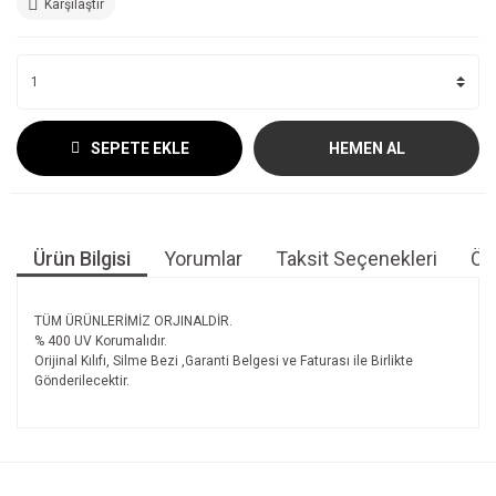
Karşılaştır
SEPETE EKLE
HEMEN AL
Ürün Bilgisi
Yorumlar
Taksit Seçenekleri
Öne
TÜM ÜRÜNLERİMİZ ORJINALDİR.
% 400 UV Korumalıdır.
Orijinal Kılıfı, Silme Bezi ,Garanti Belgesi ve Faturası ile Birlikte
Gönderilecektir.
Bu ürünün fiyat bilgisi, resim, ürün açıklamalarında ve diğer
konularda yetersiz gördüğünüz noktaları öneri formunu
Bu ürüne ilk yorumu siz yapın!
kullanarak tarafımıza iletebilirsiniz.
Görüş ve önerileriniz için teşekkür ederiz.