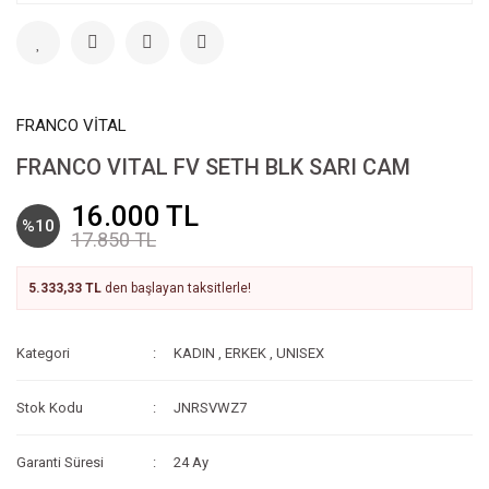
FRANCO VİTAL
FRANCO VITAL FV SETH BLK SARI CAM
16.000 TL
%10
17.850 TL
5.333,33 TL
den başlayan taksitlerle!
Kategori
KADIN
,
ERKEK
,
UNISEX
Stok Kodu
JNRSVWZ7
Garanti Süresi
24 Ay