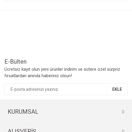
konularda yetersiz gördüğünüz noktaları öneri formunu
Bu ürüne ilk yorumu siz yapın!
kullanarak tarafımıza iletebilirsiniz.
Görüş ve önerileriniz için teşekkür ederiz.
Yorum Yaz
Ürün resmi kalitesiz, bozuk veya görüntülenemiyor.
Ürün açıklamasında eksik bilgiler bulunuyor.
Ürün bilgilerinde hatalar bulunuyor.
Ürün fiyatı diğer sitelerden daha pahalı.
Bu ürüne benzer farklı alternatifler olmalı.
E-Bülten
Ücretsiz kayıt olun yeni ürünler indirim ve sizlere özel sürpriz
fırsatlardan anında haberiniz olsun!
EKLE
Gönder
KURUMSAL
ALIŞVERİŞ