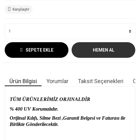
Karşılaştır
SEPETE EKLE
HEMEN AL
Ürün Bilgisi
Yorumlar
Taksit Seçenekleri
Öne
TÜM ÜRÜNLERİMİZ ORJINALDİR
% 400 UV Korumalıdır.
Orijinal Kılıfı, Silme Bezi ,Garanti Belgesi ve Faturası ile
Birlikte Gönderilecektir.
Bu ürünün fiyat bilgisi, resim, ürün açıklamalarında ve diğer