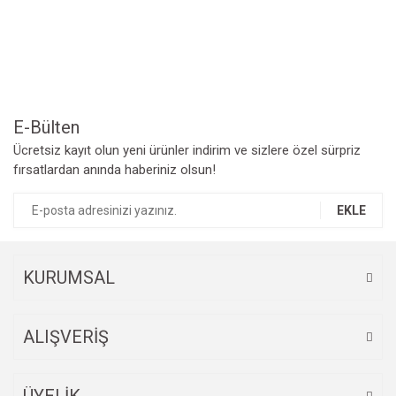
Yorum Yaz
Ürün resmi kalitesiz, bozuk veya görüntülenemiyor.
Ürün açıklamasında eksik bilgiler bulunuyor.
Ürün bilgilerinde hatalar bulunuyor.
Ürün fiyatı diğer sitelerden daha pahalı.
Bu ürüne benzer farklı alternatifler olmalı.
E-Bülten
Ücretsiz kayıt olun yeni ürünler indirim ve sizlere özel sürpriz
fırsatlardan anında haberiniz olsun!
EKLE
Gönder
KURUMSAL
ALIŞVERİŞ