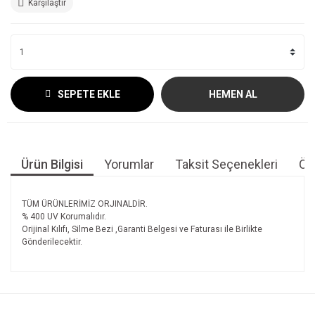
Karşılaştır
SEPETE EKLE
HEMEN AL
Ürün Bilgisi
Yorumlar
Taksit Seçenekleri
Öne
TÜM ÜRÜNLERİMİZ ORJINALDİR.
% 400 UV Korumalıdır.
Orijinal Kılıfı, Silme Bezi ,Garanti Belgesi ve Faturası ile Birlikte
Gönderilecektir.
Bu ürünün fiyat bilgisi, resim, ürün açıklamalarında ve diğer
konularda yetersiz gördüğünüz noktaları öneri formunu
Bu ürüne ilk yorumu siz yapın!
kullanarak tarafımıza iletebilirsiniz.
Görüş ve önerileriniz için teşekkür ederiz.