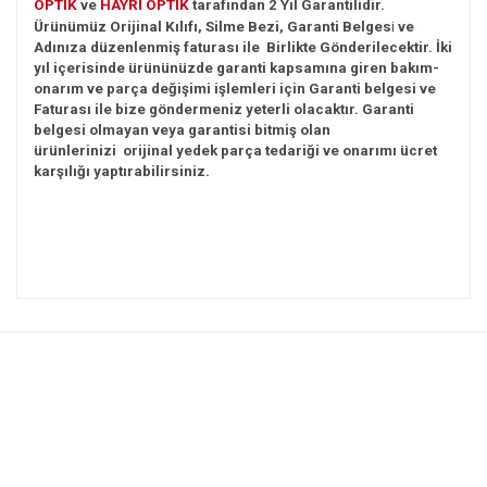
OPTİK
ve
HAYRİ
OPTİK
tarafından 2 Yıl Garantilidir.
Ürünümüz Orijinal Kılıfı, Silme Bezi, Garanti
Belges
i
ve
Adınıza düzenlenmiş faturası ile Birlikte Gönderilecektir. İki
yıl içerisinde ürününüzde garanti
kapsamına giren bakım-
onarım ve parça değişimi işlemleri için Garanti belgesi ve
Faturası ile bize göndermeniz yeterli olacaktır. Garanti
belgesi olmayan veya garantisi bitmiş olan
ürünlerinizi
orijinal yedek parça tedariği ve onarımı ücret
karşılığı yaptırabilirsiniz.
Bu ürünün fiyat bilgisi, resim, ürün açıklamalarında ve diğer
konularda yetersiz gördüğünüz noktaları öneri formunu
Bu ürüne ilk yorumu siz yapın!
kullanarak tarafımıza iletebilirsiniz.
Görüş ve önerileriniz için teşekkür ederiz.
Yorum Yaz
Ürün resmi kalitesiz, bozuk veya görüntülenemiyor.
Ürün açıklamasında eksik bilgiler bulunuyor.
Ürün bilgilerinde hatalar bulunuyor.
Ürün fiyatı diğer sitelerden daha pahalı.