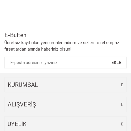
Ürün resmi kalitesiz, bozuk veya görüntülenemiyor.
Ürün açıklamasında eksik bilgiler bulunuyor.
Ürün bilgilerinde hatalar bulunuyor.
Ürün fiyatı diğer sitelerden daha pahalı.
Bu ürüne benzer farklı alternatifler olmalı.
E-Bülten
Ücretsiz kayıt olun yeni ürünler indirim ve sizlere özel sürpriz
fırsatlardan anında haberiniz olsun!
EKLE
Gönder
KURUMSAL
ALIŞVERİŞ
ÜYELİK