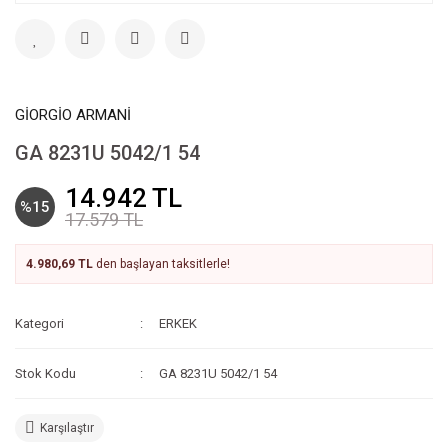
GİORGİO ARMANİ
GA 8231U 5042/1 54
14.942 TL
%15
17.579 TL
4.980,69 TL
den başlayan taksitlerle!
Kategori
ERKEK
Stok Kodu
GA 8231U 5042/1 54
Karşılaştır