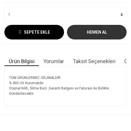
SEPETE EKLE
HEMEN AL
Ürün Bilgisi
Yorumlar
Taksit Seçenekleri
Öne
TÜM ÜRÜNLERİMİZ ORJINALDİR.
% 400 UV Korumalıdır.
Orijinal Kılıfı, Silme Bezi ,Garanti Belgesi ve Faturası ile Birlikte
Gönderilecektir.
Bu ürünün fiyat bilgisi, resim, ürün açıklamalarında ve diğer
konularda yetersiz gördüğünüz noktaları öneri formunu
Bu ürüne ilk yorumu siz yapın!
kullanarak tarafımıza iletebilirsiniz.
Görüş ve önerileriniz için teşekkür ederiz.
Yorum Yaz