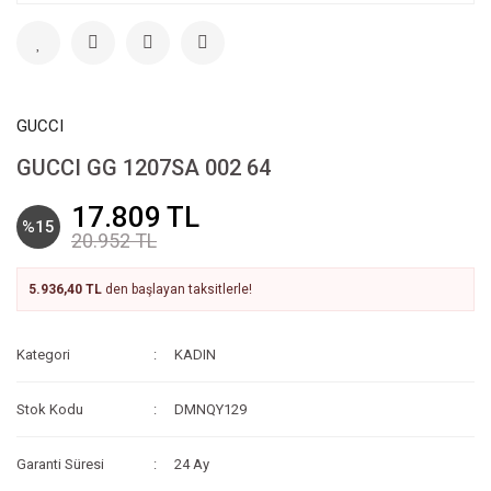
GUCCI
GUCCI GG 1207SA 002 64
17.809 TL
%15
20.952 TL
5.936,40 TL
den başlayan taksitlerle!
Kategori
KADIN
Stok Kodu
DMNQY129
Garanti Süresi
24 Ay