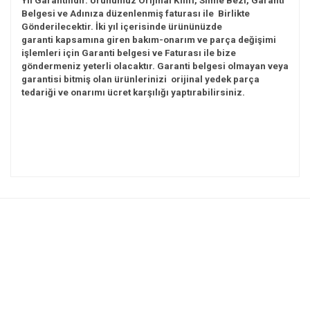
Yıl Garantilidir. Ürünümüz Orijinal Kılıfı, Silme
Bezi, Garanti
Belgesi ve Adınıza düzenlenmiş faturası ile Birlikte
Gönderilecektir. İki yıl içerisinde ürününüzde
garanti
kapsamına giren bakım-onarım ve parça değişimi
işlemleri için Garanti belgesi ve Faturası ile bize
göndermeniz yeterli olacaktır. Garanti belgesi olmayan veya
garantisi bitmiş olan ürünlerinizi
orijinal yedek parça
tedariği ve onarımı ücret karşılığı yaptırabilirsiniz.
Bu ürünün fiyat bilgisi, resim, ürün açıklamalarında ve diğer
konularda yetersiz gördüğünüz noktaları öneri formunu
Bu ürüne ilk yorumu siz yapın!
kullanarak tarafımıza iletebilirsiniz.
Görüş ve önerileriniz için teşekkür ederiz.
Yorum Yaz
Ürün resmi kalitesiz, bozuk veya görüntülenemiyor.
Ürün açıklamasında eksik bilgiler bulunuyor.
Ürün bilgilerinde hatalar bulunuyor.
Ürün fiyatı diğer sitelerden daha pahalı.