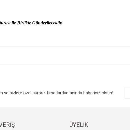
urası ile Birlikte Gönderilecektir.
e diğer konularda yetersiz gördüğünüz noktaları öneri formunu kullanarak tarafım
Bu ürüne ilk yorumu siz yapın!
r.
Yorum Yaz
im ve sizlere özel sürpriz fırsatlardan anında haberiniz olsun!
VERİŞ
ÜYELİK