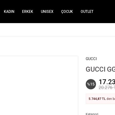
KADIN
ERKEK
UNISEX
ÇOCUK
OUTLET
GUCCI
GUCCI GG
17.2
%15
20.276 
5.744,87 TL
den ba
Kategori