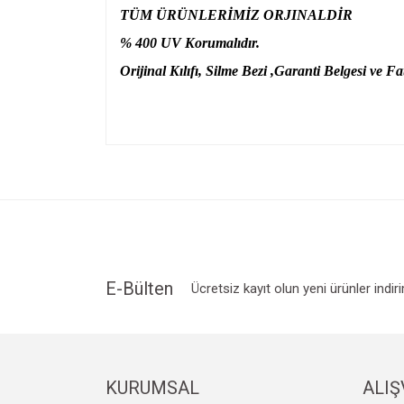
TÜM ÜRÜNLERİMİZ ORJINALDİR
% 400 UV Korumalıdır.
Orijinal Kılıfı, Silme Bezi ,Garanti Belgesi ve Fat
Bu ürünün fiyat bilgisi, resim, ürün açıklamalarında v
Görüş ve önerileriniz için teşekkür ederiz.
Ürün resmi kalitesiz, bozuk veya görüntülenemiyo
Ürün açıklamasında eksik bilgiler bulunuyor.
Ürün bilgilerinde hatalar bulunuyor.
Ürün fiyatı diğer sitelerden daha pahalı.
E-Bülten
Ücretsiz kayıt olun yeni ürünler indir
Bu ürüne benzer farklı alternatifler olmalı.
KURUMSAL
ALIŞ