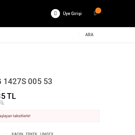
Üye Girişi
ARA
 1427S 005 53
35 TL
TL
şlayan taksitlerle!
KADIN
,
ERKEK
,
UNISEX