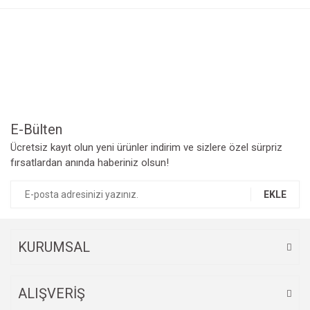
Görüş ve önerileriniz için teşekkür ederiz.
Yorum Yaz
Ürün resmi kalitesiz, bozuk veya görüntülenemiyor.
Ürün açıklamasında eksik bilgiler bulunuyor.
Ürün bilgilerinde hatalar bulunuyor.
Ürün fiyatı diğer sitelerden daha pahalı.
Bu ürüne benzer farklı alternatifler olmalı.
E-Bülten
Ücretsiz kayıt olun yeni ürünler indirim ve sizlere özel sürpriz
fırsatlardan anında haberiniz olsun!
EKLE
Gönder
KURUMSAL
ALIŞVERİŞ