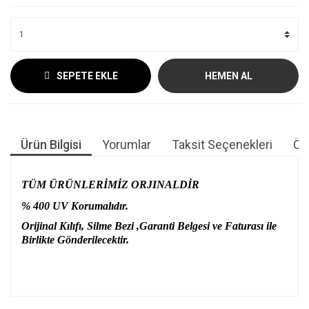
SEPETE EKLE
HEMEN AL
Ürün Bilgisi
Yorumlar
Taksit Seçenekleri
Öne
TÜM ÜRÜNLERİMİZ ORJINALDİR
% 400 UV Korumalıdır.
Orijinal Kılıfı, Silme Bezi ,Garanti Belgesi ve Faturası ile
Birlikte Gönderilecektir.
Bu ürünün fiyat bilgisi, resim, ürün açıklamalarında ve diğer
konularda yetersiz gördüğünüz noktaları öneri formunu
Bu ürüne ilk yorumu siz yapın!
kullanarak tarafımıza iletebilirsiniz.