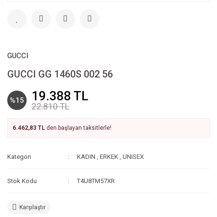
GUCCI
GUCCI GG 1460S 002 56
19.388 TL
%15
22.810 TL
6.462,83 TL
den başlayan taksitlerle!
Kategori
KADIN
,
ERKEK
,
UNISEX
Stok Kodu
T4U8TM57XR
Karşılaştır