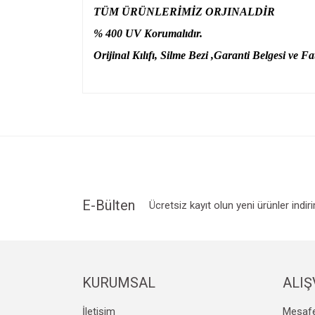
TÜM ÜRÜNLERİMİZ ORJINALDİR
% 400 UV Korumalıdır.
Orijinal Kılıfı, Silme Bezi ,Garanti Belgesi ve Fat
Bu ürünün fiyat bilgisi, resim, ürün açıklamalarında v
Görüş ve önerileriniz için teşekkür ederiz.
Ürün resmi kalitesiz, bozuk veya görüntülenemiyo
Ürün açıklamasında eksik bilgiler bulunuyor.
Ürün bilgilerinde hatalar bulunuyor.
Ürün fiyatı diğer sitelerden daha pahalı.
E-Bülten
Ücretsiz kayıt olun yeni ürünler indir
Bu ürüne benzer farklı alternatifler olmalı.
KURUMSAL
ALIŞ
İletişim
Mesafe