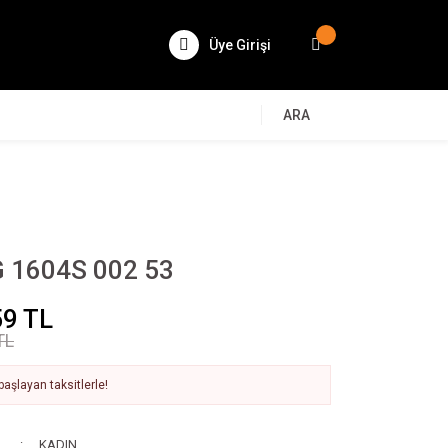
Üye Girişi
ARA
 1604S 002 53
59 TL
TL
aşlayan taksitlerle!
KADIN