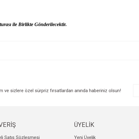
urası ile Birlikte Gönderilecektir.
e diğer konularda yetersiz gördüğünüz noktaları öneri formunu kullanarak tarafım
Bu ürüne ilk yorumu siz yapın!
r.
Yorum Yaz
im ve sizlere özel sürpriz fırsatlardan anında haberiniz olsun!
VERİŞ
ÜYELİK
Gönder
li Satış Sözleşmesi
Yeni Üyelik