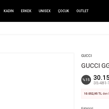
KADIN
ERKEK
UNISEX
ÇOCUK
OUTLET
GUCCI
GUCCI GG
30.1
%15
35.481 
10.052,95 TL
den b
Kategori