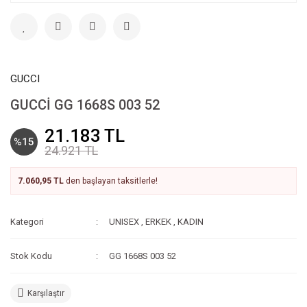
GUCCI
GUCCİ GG 1668S 003 52
21.183 TL
%15
24.921 TL
7.060,95 TL
den başlayan taksitlerle!
Kategori
UNISEX
,
ERKEK
,
KADIN
Stok Kodu
GG 1668S 003 52
Karşılaştır