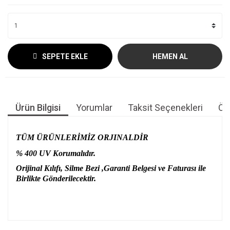
SEPETE EKLE
HEMEN AL
Ürün Bilgisi
Yorumlar
Taksit Seçenekleri
Öne
TÜM ÜRÜNLERİMİZ ORJINALDİR
% 400 UV Korumalıdır.
Orijinal Kılıfı, Silme Bezi ,Garanti Belgesi ve Faturası ile
Birlikte Gönderilecektir.
Bu ürünün fiyat bilgisi, resim, ürün açıklamalarında ve diğer
konularda yetersiz gördüğünüz noktaları öneri formunu
Bu ürüne ilk yorumu siz yapın!
kullanarak tarafımıza iletebilirsiniz.