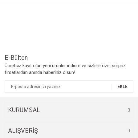
Görüş ve önerileriniz için teşekkür ederiz.
Yorum Yaz
Ürün resmi kalitesiz, bozuk veya görüntülenemiyor.
Ürün açıklamasında eksik bilgiler bulunuyor.
Ürün bilgilerinde hatalar bulunuyor.
Ürün fiyatı diğer sitelerden daha pahalı.
Bu ürüne benzer farklı alternatifler olmalı.
E-Bülten
Ücretsiz kayıt olun yeni ürünler indirim ve sizlere özel sürpriz
fırsatlardan anında haberiniz olsun!
EKLE
Gönder
KURUMSAL
ALIŞVERİŞ