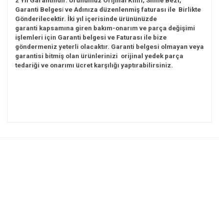
2 Yıl Garantilidir. Ürünümüz Orijinal Kılıfı, Silme
Bezi,
Garanti
Belges
i
ve Adınıza düzenlenmiş faturası ile Birlikte
Gönderilecektir. İki yıl içerisinde ürününüzde
garanti
kapsamına giren bakım-onarım ve parça değişimi
işlemleri için Garanti belgesi ve Faturası ile bize
göndermeniz yeterli olacaktır. Garanti belgesi olmayan veya
garantisi bitmiş olan ürünlerinizi
orijinal yedek parça
tedariği ve onarımı ücret karşılığı yaptırabilirsiniz.
Bu ürünün fiyat bilgisi, resim, ürün açıklamalarında ve diğer
konularda yetersiz gördüğünüz noktaları öneri formunu
Bu ürüne ilk yorumu siz yapın!
kullanarak tarafımıza iletebilirsiniz.
Görüş ve önerileriniz için teşekkür ederiz.
Yorum Yaz
Ürün resmi kalitesiz, bozuk veya görüntülenemiyor.
Ürün açıklamasında eksik bilgiler bulunuyor.
Ürün bilgilerinde hatalar bulunuyor.
Ürün fiyatı diğer sitelerden daha pahalı.