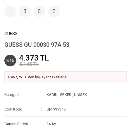
GUESS
GUESS GU 00030 97A 53
4.373 TL
%15
5.145 TL
1.457,75 TL
den başlayan taksitlerle!
Kategori
KADIN
,
ERKEK
,
UNISEX
Stok Kodu
GNPWY346
Garanti Süresi
24 Ay