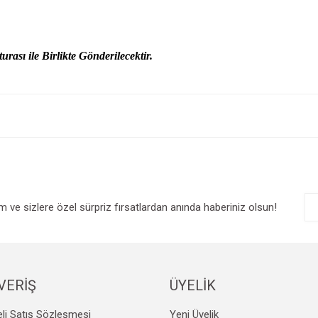
urası ile Birlikte Gönderilecektir.
e diğer konularda yetersiz gördüğünüz noktaları öneri formunu kullanarak tarafım
Bu ürüne ilk yorumu siz yapın!
r.
Yorum Yaz
im ve sizlere özel sürpriz fırsatlardan anında haberiniz olsun!
VERİŞ
ÜYELİK
Gönder
li Satış Sözleşmesi
Yeni Üyelik