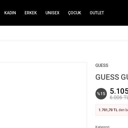
KADIN
ERKEK
UNISEX
ÇOCUK
OUTLET
GUESS
GUESS GU
5.105
%15
6.006 T
1.701,70 TL
den ba
Kategori