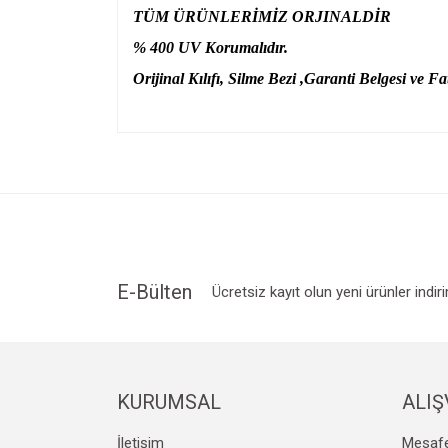
TÜM ÜRÜNLERİMİZ ORJINALDİR
% 400 UV Korumalıdır.
Orijinal Kılıfı, Silme Bezi ,Garanti Belgesi ve Fat
Bu ürünün fiyat bilgisi, resim, ürün açıklamalarında v
Görüş ve önerileriniz için teşekkür ederiz.
Ürün resmi kalitesiz, bozuk veya görüntülenemiyo
Ürün açıklamasında eksik bilgiler bulunuyor.
Ürün bilgilerinde hatalar bulunuyor.
Ürün fiyatı diğer sitelerden daha pahalı.
E-Bülten
Ücretsiz kayıt olun yeni ürünler indir
Bu ürüne benzer farklı alternatifler olmalı.
KURUMSAL
ALIŞ
İletişim
Mesafe