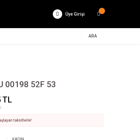
Üye Girişi
ARA
 00198 52F 53
 TL
L
şlayan taksitlerle!
KADIN