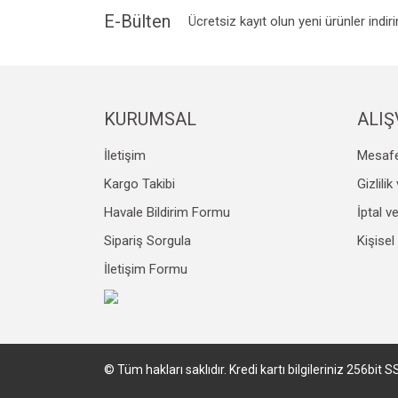
E-Bülten
Ücretsiz kayıt olun yeni ürünler indir
Bu ürüne benzer farklı alternatifler olmalı.
KURUMSAL
ALIŞ
İletişim
Mesafe
Kargo Takibi
Gizlili
Havale Bildirim Formu
İptal v
Sipariş Sorgula
Kişisel
İletişim Formu
© Tüm hakları saklıdır. Kredi kartı bilgileriniz 256bit S