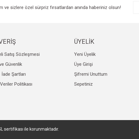
im ve sizlere özel sürpriz fırsatlardan anında haberiniz olsun!
VERİŞ
ÜYELİK
Gönder
li Satış Sözleşmesi
Yeni Üyelik
k ve Güvenlik
Üye Girişi
e İade Şartları
Şifremi Unuttum
 Veriler Politikası
Sepetiniz
SL sertifikası ile korunmaktadır.