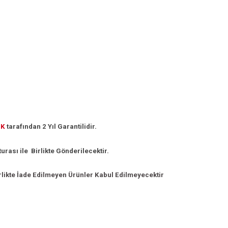
İK
tarafından 2 Yıl
Garantilidir.
turası ile Birlikte Gönderilecektir.
 Birlikte İade Edilmeyen Ürünler Kabul Edilmeyecektir