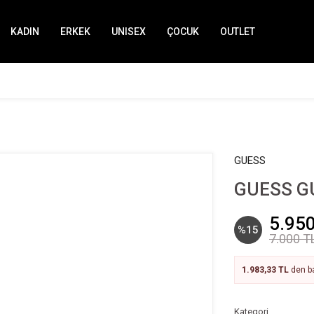
KADIN
ERKEK
UNISEX
ÇOCUK
OUTLET
GUESS
GUESS GU
5.950
%15
7.000 T
1.983,33 TL
den ba
Kategori