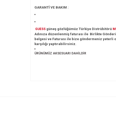
GARANTİ VE BAKIM :
güneş gözlüğümüz Türkiye
Distrübitörü
M
GUESS
Adınıza düzenlenmiş faturası ile Birlikte Gönderil
belgesi ve Faturası ile bize göndermeniz yeterli o
karşılığı yaptırabilirsiniz.
ÜRÜNÜMÜZ AKSESUARI DAHİLDİR
Bu ürünün fiyat bilgisi, resim, ürün açıklamalarında v
Görüş ve önerileriniz için teşekkür ederiz.
Ürün resmi kalitesiz, bozuk veya görüntülenemiyo
Ürün açıklamasında eksik bilgiler bulunuyor.
Ürün bilgilerinde hatalar bulunuyor.
Ürün fiyatı diğer sitelerden daha pahalı.