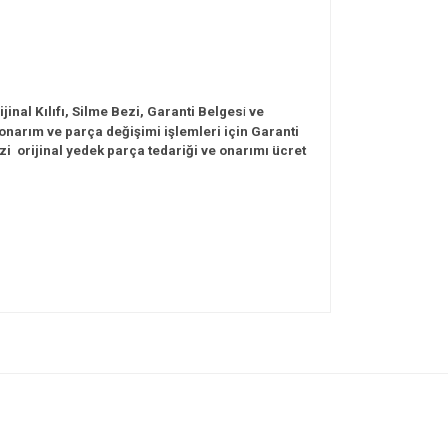
inal Kılıfı, Silme
Bezi, Garanti
Belges
i
ve
narım ve parça değişimi işlemleri için Garanti
zi
orijinal yedek parça tedariği ve onarımı ücret
ıza iletebilirsiniz.