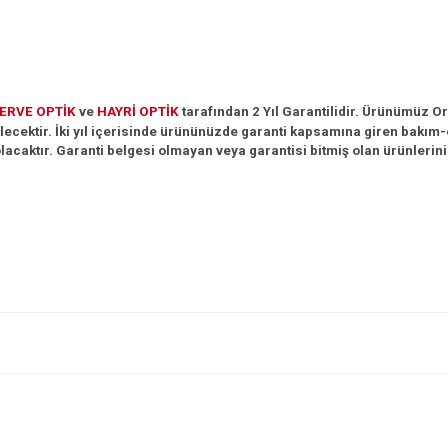
ERVE
OPTİK
ve
HAYRİ
OPTİK
tarafından 2 Yıl Garantilidir. Ürünümüz Orij
ecektir. İki yıl içerisinde ürününüzde garanti
kapsamına giren bakım-o
lacaktır. Garanti belgesi olmayan veya garantisi bitmiş olan ürünlerini
e diğer konularda yetersiz gördüğünüz noktaları öneri formunu kullanarak tarafım
Bu ürüne ilk yorumu siz yapın!
r.
Yorum Yaz