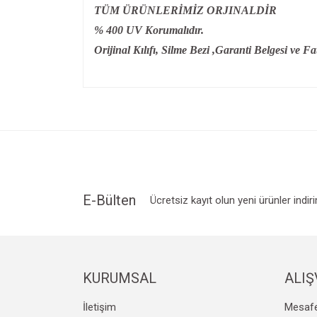
TÜM ÜRÜNLERİMİZ ORJINALDİR
% 400 UV Korumalıdır.
Orijinal Kılıfı, Silme Bezi ,Garanti Belgesi ve Fat
Bu ürünün fiyat bilgisi, resim, ürün açıklamalarında v
Görüş ve önerileriniz için teşekkür ederiz.
Ürün resmi kalitesiz, bozuk veya görüntülenemiyo
Ürün açıklamasında eksik bilgiler bulunuyor.
Ürün bilgilerinde hatalar bulunuyor.
Ürün fiyatı diğer sitelerden daha pahalı.
E-Bülten
Ücretsiz kayıt olun yeni ürünler indir
Bu ürüne benzer farklı alternatifler olmalı.
KURUMSAL
ALIŞ
İletişim
Mesafe