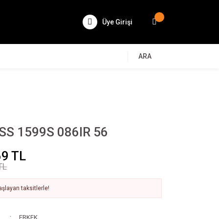
Üye Girişi
ARA
S 1599S 086IR 56
69 TL
TL
şlayan taksitlerle!
ERKEK