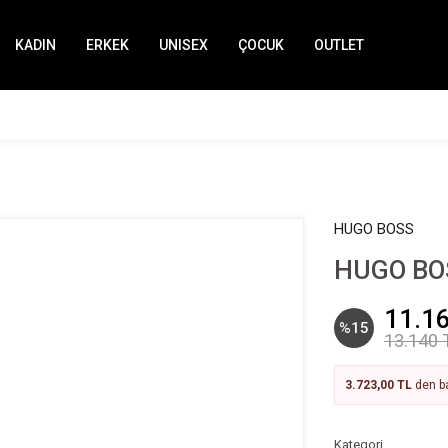
KADIN
ERKEK
UNISEX
ÇOCUK
OUTLET
HUGO BOSS
HUGO BOS
11.1
%15
13.140 
3.723,00 TL
den ba
Kategori