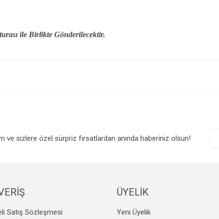
urası ile Birlikte Gönderilecektir.
e diğer konularda yetersiz gördüğünüz noktaları öneri formunu kullanarak tarafım
Bu ürüne ilk yorumu siz yapın!
r.
Yorum Yaz
im ve sizlere özel sürpriz fırsatlardan anında haberiniz olsun!
VERİŞ
ÜYELİK
Gönder
li Satış Sözleşmesi
Yeni Üyelik