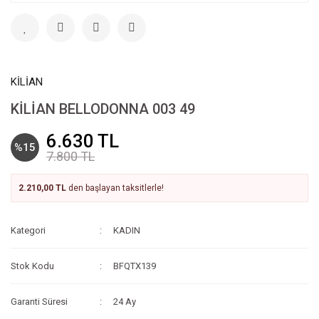
KİLİAN
KİLİAN BELLODONNA 003 49
6.630 TL
%15
7.800 TL
2.210,00 TL
den başlayan taksitlerle!
Kategori
KADIN
Stok Kodu
BFQTX139
Garanti Süresi
24 Ay