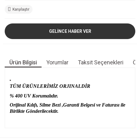
Karşılaştır
GELİNCE HABER VER
Ürün Bilgisi
Yorumlar
Taksit Seçenekleri
Öne
TÜM ÜRÜNLERİMİZ ORJINALDİR
% 400 UV Korumalıdır.
Orijinal Kılıfı, Silme Bezi ,Garanti Belgesi ve Faturası ile
Birlikte Gönderilecektir.
Bu ürünün fiyat bilgisi, resim, ürün açıklamalarında ve diğer
konularda yetersiz gördüğünüz noktaları öneri formunu
Bu ürüne ilk yorumu siz yapın!
kullanarak tarafımıza iletebilirsiniz.
Görüş ve önerileriniz için teşekkür ederiz.