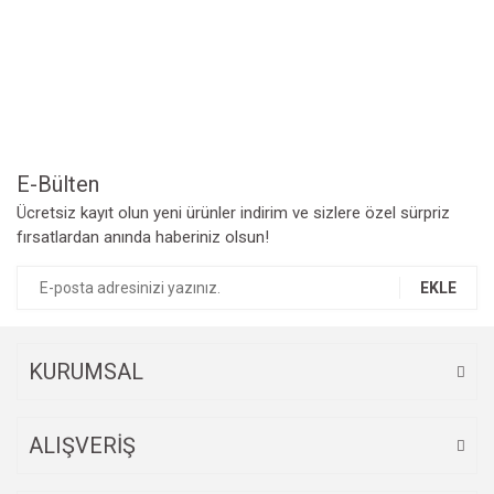
Yorum Yaz
Ürün resmi kalitesiz, bozuk veya görüntülenemiyor.
Ürün açıklamasında eksik bilgiler bulunuyor.
Ürün bilgilerinde hatalar bulunuyor.
Ürün fiyatı diğer sitelerden daha pahalı.
Bu ürüne benzer farklı alternatifler olmalı.
E-Bülten
Ücretsiz kayıt olun yeni ürünler indirim ve sizlere özel sürpriz
fırsatlardan anında haberiniz olsun!
EKLE
Gönder
KURUMSAL
ALIŞVERİŞ