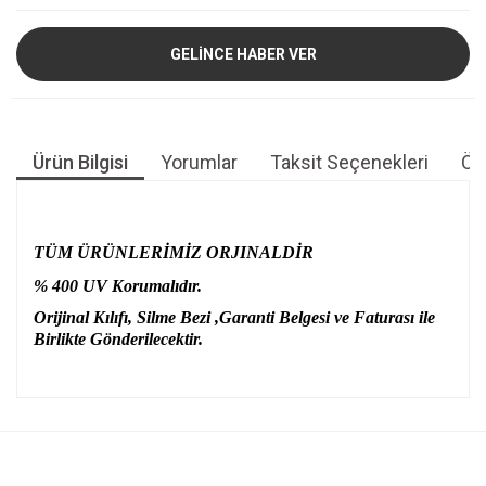
GELİNCE HABER VER
Ürün Bilgisi
Yorumlar
Taksit Seçenekleri
Öne
TÜM ÜRÜNLERİMİZ ORJINALDİR
% 400 UV Korumalıdır.
Orijinal Kılıfı, Silme Bezi ,Garanti Belgesi ve Faturası ile
Birlikte Gönderilecektir.
Bu ürünün fiyat bilgisi, resim, ürün açıklamalarında ve diğer
konularda yetersiz gördüğünüz noktaları öneri formunu
Bu ürüne ilk yorumu siz yapın!
kullanarak tarafımıza iletebilirsiniz.
Görüş ve önerileriniz için teşekkür ederiz.
Yorum Yaz