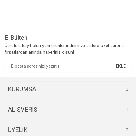
Ürün resmi kalitesiz, bozuk veya görüntülenemiyor.
Ürün açıklamasında eksik bilgiler bulunuyor.
Ürün bilgilerinde hatalar bulunuyor.
Ürün fiyatı diğer sitelerden daha pahalı.
Bu ürüne benzer farklı alternatifler olmalı.
E-Bülten
Ücretsiz kayıt olun yeni ürünler indirim ve sizlere özel sürpriz
fırsatlardan anında haberiniz olsun!
EKLE
Gönder
KURUMSAL
ALIŞVERİŞ
ÜYELİK