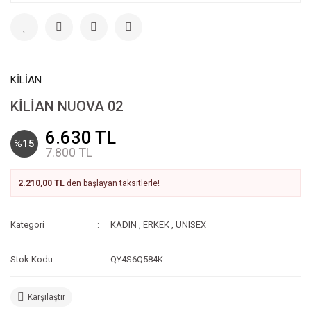
KİLİAN
KİLİAN NUOVA 02
6.630 TL
%15
7.800 TL
2.210,00 TL
den başlayan taksitlerle!
Kategori
KADIN
,
ERKEK
,
UNISEX
Stok Kodu
QY4S6Q584K
Karşılaştır