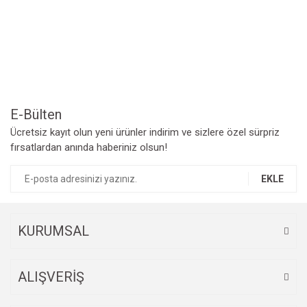
Yorum Yaz
Ürün resmi kalitesiz, bozuk veya görüntülenemiyor.
Ürün açıklamasında eksik bilgiler bulunuyor.
Ürün bilgilerinde hatalar bulunuyor.
Ürün fiyatı diğer sitelerden daha pahalı.
Bu ürüne benzer farklı alternatifler olmalı.
E-Bülten
Ücretsiz kayıt olun yeni ürünler indirim ve sizlere özel sürpriz
fırsatlardan anında haberiniz olsun!
EKLE
Gönder
KURUMSAL
ALIŞVERİŞ