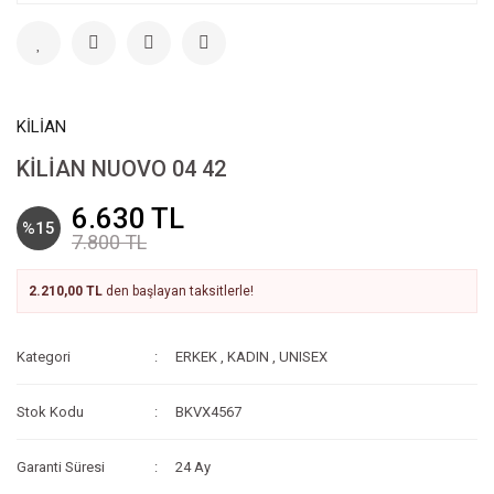
KİLİAN
KİLİAN NUOVO 04 42
6.630 TL
%15
7.800 TL
2.210,00 TL
den başlayan taksitlerle!
Kategori
ERKEK
,
KADIN
,
UNISEX
Stok Kodu
BKVX4567
Garanti Süresi
24 Ay