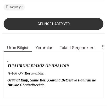
Karşılaştır
GELİNCE HABER VER
Ürün Bilgisi
Yorumlar
Taksit Seçenekleri
Öne
TÜM ÜRÜNLERİMİZ ORJINALDİR
% 400 UV Korumalıdır.
Orijinal Kılıfı, Silme Bezi ,Garanti Belgesi ve Faturası ile
Birlikte Gönderilecektir.
Bu ürünün fiyat bilgisi, resim, ürün açıklamalarında ve diğer
konularda yetersiz gördüğünüz noktaları öneri formunu
Bu ürüne ilk yorumu siz yapın!
kullanarak tarafımıza iletebilirsiniz.
Görüş ve önerileriniz için teşekkür ederiz.