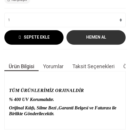
SEPETE EKLE
HEMEN AL
Ürün Bilgisi
Yorumlar
Taksit Seçenekleri
Öne
TÜM ÜRÜNLERİMİZ ORJINALDİR
% 400 UV Korumalıdır.
Orijinal Kılıfı, Silme Bezi ,Garanti Belgesi ve Faturası ile
Birlikte Gönderilecektir.
Bu ürünün fiyat bilgisi, resim, ürün açıklamalarında ve diğer
konularda yetersiz gördüğünüz noktaları öneri formunu