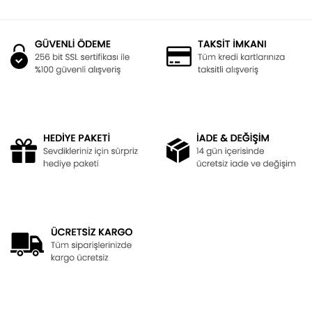
Bu ürüne ilk yorumu siz yapın!
kullanarak tarafımıza iletebilirsiniz.
Görüş ve önerileriniz için teşekkür ederiz.
Yorum Yaz
Ürün resmi kalitesiz, bozuk veya görüntülenemiyor.
Ürün açıklamasında eksik bilgiler bulunuyor.
Ürün bilgilerinde hatalar bulunuyor.
Ürün fiyatı diğer sitelerden daha pahalı.
Bu ürüne benzer farklı alternatifler olmalı.
Gönder