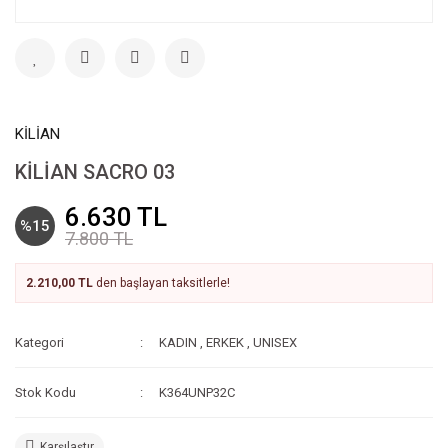
KİLİAN
KİLİAN SACRO 03
6.630 TL
%15
7.800 TL
2.210,00 TL
den başlayan taksitlerle!
Kategori
KADIN
,
ERKEK
,
UNISEX
Stok Kodu
K364UNP32C
Karşılaştır