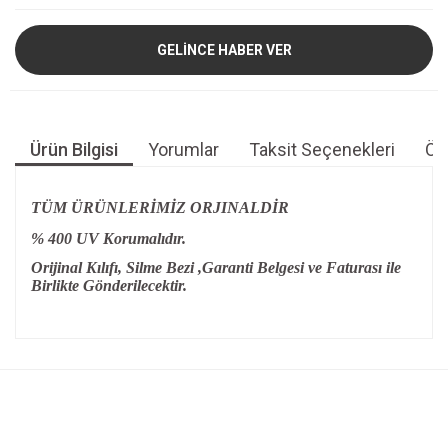
GELİNCE HABER VER
Ürün Bilgisi
Yorumlar
Taksit Seçenekleri
Öne
TÜM ÜRÜNLERİMİZ ORJINALDİR
% 400 UV Korumalıdır.
Orijinal Kılıfı, Silme Bezi ,Garanti Belgesi ve Faturası ile
Birlikte Gönderilecektir.
Bu ürünün fiyat bilgisi, resim, ürün açıklamalarında ve diğer
konularda yetersiz gördüğünüz noktaları öneri formunu
Bu ürüne ilk yorumu siz yapın!
kullanarak tarafımıza iletebilirsiniz.
Görüş ve önerileriniz için teşekkür ederiz.
Yorum Yaz
Ürün resmi kalitesiz, bozuk veya görüntülenemiyor.