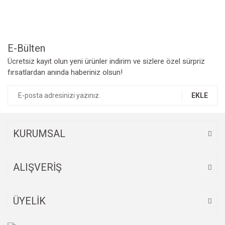
Ürün açıklamasında eksik bilgiler bulunuyor.
Ürün bilgilerinde hatalar bulunuyor.
Ürün fiyatı diğer sitelerden daha pahalı.
Bu ürüne benzer farklı alternatifler olmalı.
E-Bülten
Ücretsiz kayıt olun yeni ürünler indirim ve sizlere özel sürpriz
fırsatlardan anında haberiniz olsun!
EKLE
Gönder
KURUMSAL
ALIŞVERİŞ
ÜYELİK