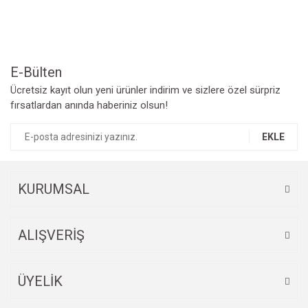
Ürün açıklamasında eksik bilgiler bulunuyor.
Ürün bilgilerinde hatalar bulunuyor.
Ürün fiyatı diğer sitelerden daha pahalı.
Bu ürüne benzer farklı alternatifler olmalı.
E-Bülten
Ücretsiz kayıt olun yeni ürünler indirim ve sizlere özel sürpriz
fırsatlardan anında haberiniz olsun!
EKLE
Gönder
KURUMSAL
ALIŞVERİŞ
ÜYELİK