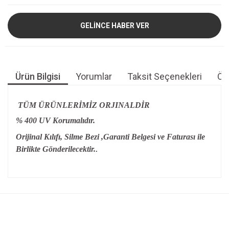
GELİNCE HABER VER
Ürün Bilgisi
Yorumlar
Taksit Seçenekleri
Öne
TÜM ÜRÜNLERİMİZ ORJINALDİR
% 400 UV Korumalıdır.
Orijinal Kılıfı, Silme Bezi ,Garanti Belgesi ve Faturası ile
Birlikte Gönderilecektir.
.
Bu ürünün fiyat bilgisi, resim, ürün açıklamalarında ve diğer
konularda yetersiz gördüğünüz noktaları öneri formunu
Bu ürüne ilk yorumu siz yapın!
kullanarak tarafımıza iletebilirsiniz.
Görüş ve önerileriniz için teşekkür ederiz.
Yorum Yaz
Ürün resmi kalitesiz, bozuk veya görüntülenemiyor.