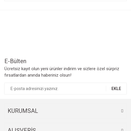
konularda yetersiz gördüğünüz noktaları öneri formunu
Bu ürüne ilk yorumu siz yapın!
kullanarak tarafımıza iletebilirsiniz.
Görüş ve önerileriniz için teşekkür ederiz.
Yorum Yaz
Ürün resmi kalitesiz, bozuk veya görüntülenemiyor.
Ürün açıklamasında eksik bilgiler bulunuyor.
Ürün bilgilerinde hatalar bulunuyor.
Ürün fiyatı diğer sitelerden daha pahalı.
Bu ürüne benzer farklı alternatifler olmalı.
E-Bülten
Ücretsiz kayıt olun yeni ürünler indirim ve sizlere özel sürpriz
fırsatlardan anında haberiniz olsun!
EKLE
Gönder
KURUMSAL
ALIŞVERİŞ