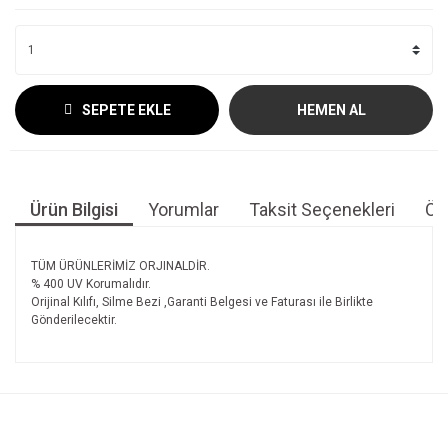
SEPETE EKLE
HEMEN AL
Ürün Bilgisi
Yorumlar
Taksit Seçenekleri
Öne
TÜM ÜRÜNLERİMİZ ORJINALDİR.
% 400 UV Korumalıdır.
Orijinal Kılıfı, Silme Bezi ,Garanti Belgesi ve Faturası ile Birlikte
Gönderilecektir.
Bu ürünün fiyat bilgisi, resim, ürün açıklamalarında ve diğer
konularda yetersiz gördüğünüz noktaları öneri formunu
Bu ürüne ilk yorumu siz yapın!
kullanarak tarafımıza iletebilirsiniz.
Görüş ve önerileriniz için teşekkür ederiz.
Yorum Yaz