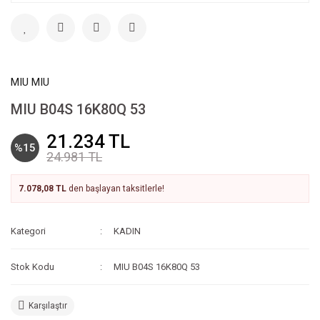
MIU MIU
MIU B04S 16K80Q 53
21.234 TL
%15
24.981 TL
7.078,08 TL
den başlayan taksitlerle!
Kategori
KADIN
Stok Kodu
MIU B04S 16K80Q 53
Karşılaştır