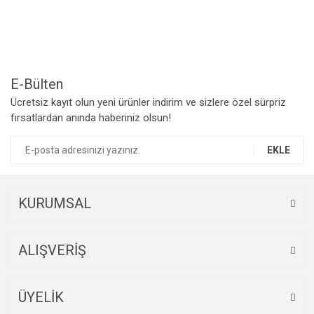
Ürün resmi kalitesiz, bozuk veya görüntülenemiyor.
Ürün açıklamasında eksik bilgiler bulunuyor.
Ürün bilgilerinde hatalar bulunuyor.
Ürün fiyatı diğer sitelerden daha pahalı.
Bu ürüne benzer farklı alternatifler olmalı.
E-Bülten
Ücretsiz kayıt olun yeni ürünler indirim ve sizlere özel sürpriz
fırsatlardan anında haberiniz olsun!
EKLE
Gönder
KURUMSAL
ALIŞVERİŞ
ÜYELİK