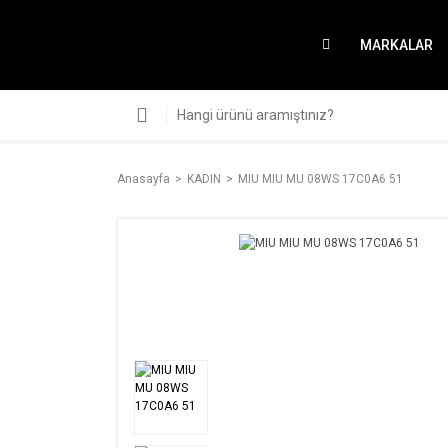
MARKALAR
Anasayfa
KADIN
MIU MIU MU 08WS 17C0A6 51