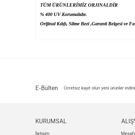
TÜM ÜRÜNLERİMİZ ORJINALDİR
% 400 UV Korumalıdır.
Orijinal Kılıfı, Silme Bezi ,Garanti Belgesi ve Fat
Bu ürünün fiyat bilgisi, resim, ürün açıklamalarında v
Görüş ve önerileriniz için teşekkür ederiz.
Ürün resmi kalitesiz, bozuk veya görüntülenemiyo
Ürün açıklamasında eksik bilgiler bulunuyor.
Ürün bilgilerinde hatalar bulunuyor.
Ürün fiyatı diğer sitelerden daha pahalı.
E-Bülten
Ücretsiz kayıt olun yeni ürünler indir
Bu ürüne benzer farklı alternatifler olmalı.
KURUMSAL
ALIŞ
İletişim
Mesafe