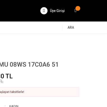
Üye Girişi
ARA
 MU 08WS 17C0A6 51
30 TL
TL
şlayan taksitlerle!
KADIN