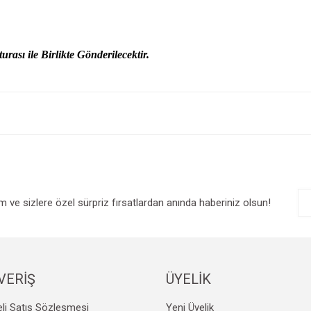
urası ile Birlikte Gönderilecektir.
e diğer konularda yetersiz gördüğünüz noktaları öneri formunu kullanarak tarafım
Bu ürüne ilk yorumu siz yapın!
r.
Yorum Yaz
im ve sizlere özel sürpriz fırsatlardan anında haberiniz olsun!
VERİŞ
ÜYELİK
Gönder
li Satış Sözleşmesi
Yeni Üyelik