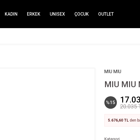
KADIN
ERKEK
UNISEX
ÇOCUK
OUTLET
MIU MIU
MIU MIU
17.0
%15
20.035 
5.676,60 TL
den ba
Kategori