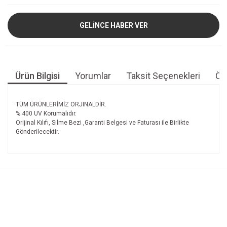
GELİNCE HABER VER
Ürün Bilgisi
Yorumlar
Taksit Seçenekleri
Öne
TÜM ÜRÜNLERİMİZ ORJINALDİR.
% 400 UV Korumalıdır.
Orijinal Kılıfı, Silme Bezi ,Garanti Belgesi ve Faturası ile Birlikte
Gönderilecektir.
Bu ürünün fiyat bilgisi, resim, ürün açıklamalarında ve diğer
konularda yetersiz gördüğünüz noktaları öneri formunu
Bu ürüne ilk yorumu siz yapın!
kullanarak tarafımıza iletebilirsiniz.
Görüş ve önerileriniz için teşekkür ederiz.
Yorum Yaz
Ürün resmi kalitesiz, bozuk veya görüntülenemiyor.
Ürün açıklamasında eksik bilgiler bulunuyor.
Ürün bilgilerinde hatalar bulunuyor.