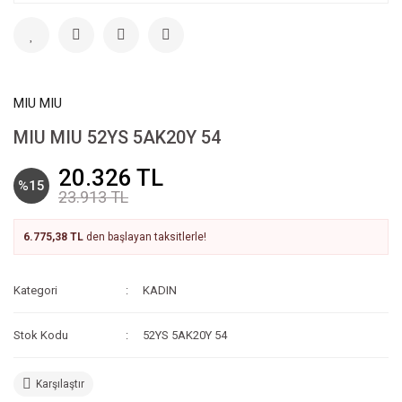
MIU MIU
MIU MIU 52YS 5AK20Y 54
20.326 TL
%15
23.913 TL
6.775,38 TL
den başlayan taksitlerle!
Kategori
KADIN
Stok Kodu
52YS 5AK20Y 54
Karşılaştır