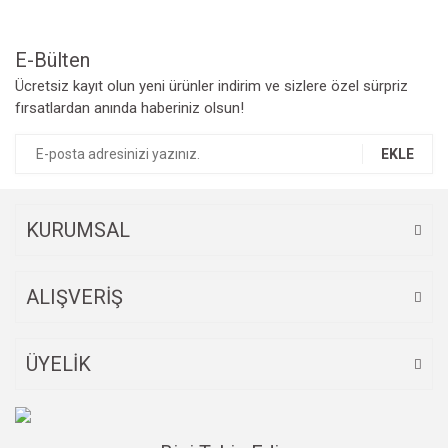
Ürün fiyatı diğer sitelerden daha pahalı.
Bu ürüne benzer farklı alternatifler olmalı.
E-Bülten
Ücretsiz kayıt olun yeni ürünler indirim ve sizlere özel sürpriz
fırsatlardan anında haberiniz olsun!
EKLE
Gönder
KURUMSAL
ALIŞVERİŞ
ÜYELİK