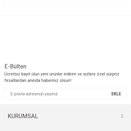
konularda yetersiz gördüğünüz noktaları öneri formunu
Bu ürüne ilk yorumu siz yapın!
kullanarak tarafımıza iletebilirsiniz.
Görüş ve önerileriniz için teşekkür ederiz.
Yorum Yaz
Ürün resmi kalitesiz, bozuk veya görüntülenemiyor.
Ürün açıklamasında eksik bilgiler bulunuyor.
Ürün bilgilerinde hatalar bulunuyor.
Ürün fiyatı diğer sitelerden daha pahalı.
Bu ürüne benzer farklı alternatifler olmalı.
E-Bülten
Ücretsiz kayıt olun yeni ürünler indirim ve sizlere özel sürpriz
fırsatlardan anında haberiniz olsun!
EKLE
Gönder
KURUMSAL