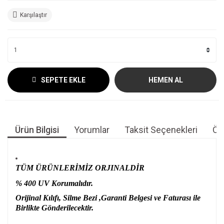
Karşılaştır
SEPETE EKLE
HEMEN AL
Ürün Bilgisi
Yorumlar
Taksit Seçenekleri
Öne
TÜM ÜRÜNLERİMİZ ORJINALDİR
% 400 UV Korumalıdır.
Orijinal Kılıfı, Silme Bezi ,Garanti Belgesi ve Faturası ile
Birlikte Gönderilecektir.
Bu ürünün fiyat bilgisi, resim, ürün açıklamalarında ve diğer