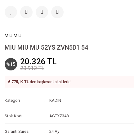
MIU MIU
MIU MIU MU 52YS ZVN5D1 54
20.326 TL
%15
23.912 TL
6.775,19 TL
den başlayan taksitlerle!
Kategori
KADIN
Stok Kodu
AGTXZ348
Garanti Süresi
24 Ay